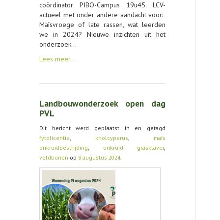
coördinator PIBO-Campus 19u45: LCV-
actueel met onder andere aandacht voor: ​
Maïsvroege of late rassen, wat leerden
we in 2024? Nieuwe inzichten uit het
onderzoek…
Lees meer…
Landbouwonderzoek open dag
PVL
Dit bericht werd geplaatst in en getagd
fytolicentie
,
knolcyperus
,
maïs
onkruidbestrijding
,
onkruid grasklaver
,
veldbonen
op
8 augustus 2024
.