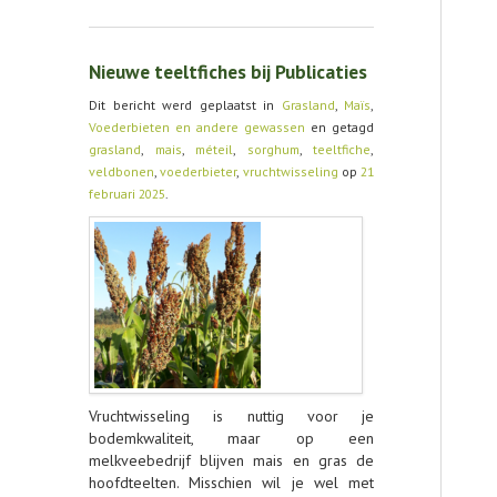
Nieuwe teeltfiches bij Publicaties
Dit bericht werd geplaatst in
Grasland
,
Maïs
,
Voederbieten en andere gewassen
en getagd
grasland
,
mais
,
méteil
,
sorghum
,
teeltfiche
,
veldbonen
,
voederbieter
,
vruchtwisseling
op
21
februari 2025
.
Vruchtwisseling is nuttig voor je
bodemkwaliteit, maar op een
melkveebedrijf blijven mais en gras de
hoofdteelten. Misschien wil je wel met