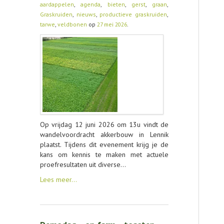
aardappelen
,
agenda
,
bieten
,
gerst
,
graan
,
Graskruiden
,
nieuws
,
productieve graskruiden
,
CONTACT
tarwe
,
veldbonen
op
27 mei 2026
.
Op vrijdag 12 juni 2026 om 13u vindt de
wandelvoordracht akkerbouw in Lennik
plaatst. Tijdens dit evenement krijg je de
kans om kennis te maken met actuele
proefresultaten uit diverse…
Lees meer…