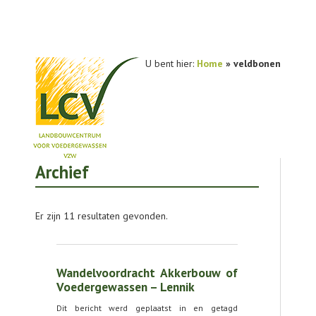
U bent hier:
Home
»
veldbonen
Archief
NIEUWS
PRAKTIJKONDERZOEK
Er zijn 11 resultaten gevonden.
PUBLICATIES
TOOLS
Wandelvoordracht Akkerbouw of
AGENDA
Voedergewassen – Lennik
Dit bericht werd geplaatst in en getagd
OVER LCV