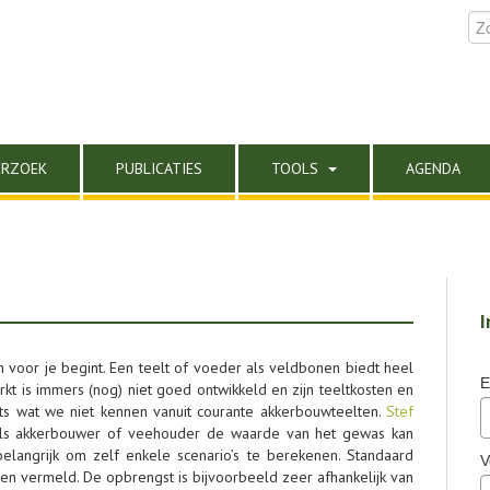
ERZOEK
PUBLICATIES
TOOLS
AGENDA
I
n voor je begint. Een teelt of voeder als veldbonen biedt heel
E
kt is immers (nog) niet goed ontwikkeld en zijn teeltkosten en
ts wat we niet kennen vanuit courante akkerbouwteelten.
Stef
ls akkerbouwer of veehouder de waarde van het gewas kan
belangrijk om zelf enkele scenario’s te berekenen. Standaard
V
n vermeld. De opbrengst is bijvoorbeeld zeer afhankelijk van