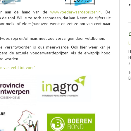
er
aan de hand van de
www.voederwaardeprijzen.nl
. De
de tool. Wil je ze toch aanpassen, dat kan. Neem de cijfers uit
oor melk- of vlees(rund)vee werkt en zet ze om van cent naar
C
chtvoer, soja en/of maïsmeel zou vervangen door veldbonen.
L
e verantwoorden is qua meerwaarde. Ook hier weer kan je
H
ens de actuele voederwaardeprijzen. Als de eiwitprijs hoog
H
end worden.
2
n van veld tot voer’
T
E