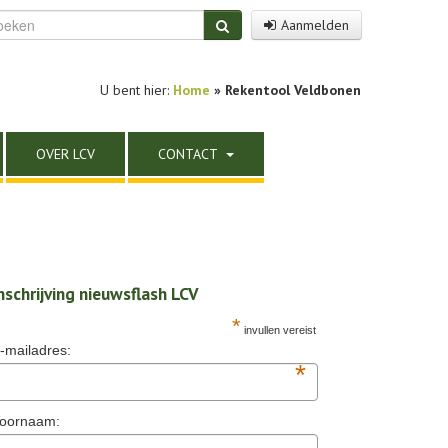
Aanmelden
U bent hier:
Home
» Rekentool Veldbonen
OVER LCV
CONTACT
nschrijving nieuwsflash LCV
*
invullen vereist
-mailadres:
*
oornaam: