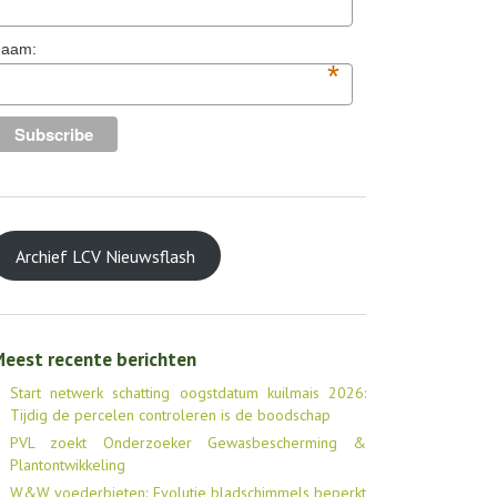
aam:
*
Archief LCV Nieuwsflash
eest recente berichten
Start netwerk schatting oogstdatum kuilmais 2026:
Tijdig de percelen controleren is de boodschap
PVL zoekt Onderzoeker Gewasbescherming &
Plantontwikkeling
W&W voederbieten: Evolutie bladschimmels beperkt