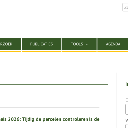
ERZOEK
PUBLICATIES
TOOLS
AGENDA
I
E
is 2026: Tijdig de percelen controleren is de
V