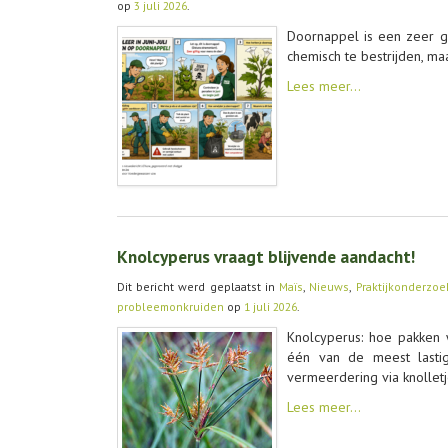
op
3 juli 2026
.
Doornappel is een zeer gif
chemisch te bestrijden, ma
Lees meer…
Knolcyperus vraagt blijvende aandacht!
Dit bericht werd geplaatst in
Maïs
,
Nieuws
,
Praktijkonderzoe
probleemonkruiden
op
1 juli 2026
.
Knolcyperus: hoe pakken 
één van de meest lastig
vermeerdering via knolle
Lees meer…