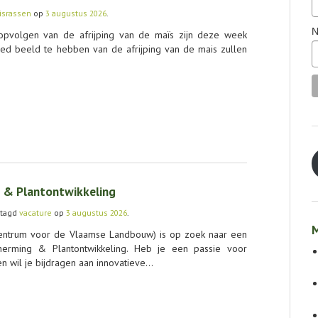
israssen
op
3 augustus 2026
.
N
opvolgen van de afrijping van de maïs zijn deze week
ed beeld te hebben van de afrijping van de mais zullen
 & Plantontwikkeling
tagd
vacature
op
3 augustus 2026
.
M
entrum voor de Vlaamse Landbouw) is op zoek naar een
erming & Plantontwikkeling. Heb je een passie voor
en wil je bijdragen aan innovatieve…