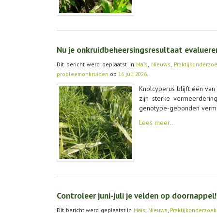
Nu je onkruidbeheersingsresultaat evaluer
Dit bericht werd geplaatst in
Maïs
,
Nieuws
,
Praktijkonderzo
probleemonkruiden
op
16 juli 2026
.
Knolcyperus blijft één va
zijn sterke vermeerderin
genotype-gebonden vermee
Lees meer…
Controleer juni-juli je velden op doornappel!
Dit bericht werd geplaatst in
Maïs
,
Nieuws
,
Praktijkonderzoek