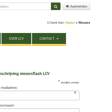
Aanmelden
U bent hier:
Home
»
Nieuws
OVER LCV
CONTACT
nschrijving nieuwsflash LCV
*
invullen vereist
-mailadres:
*
oornaam: