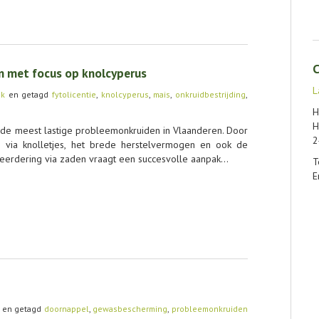
C
en met focus op knolcyperus
L
ek
en getagd
fytolicentie
,
knolcyperus
,
mais
,
onkruidbestrijding
,
H
H
n de meest lastige probleemonkruiden in Vlaanderen. Door
2
g via knolletjes, het brede herstelvermogen en ook de
rdering via zaden vraagt een succesvolle aanpak…
T
E
en getagd
doornappel
,
gewasbescherming
,
probleemonkruiden