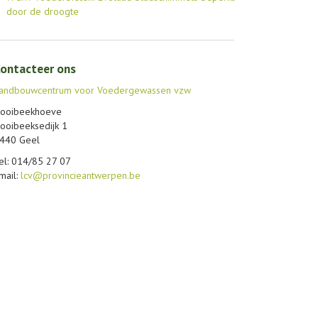
door de droogte
ontacteer ons
andbouwcentrum voor Voedergewassen vzw
ooibeekhoeve
ooibeeksedijk 1
440 Geel
el: 014/85 27 07
mail:
lcv@provincieantwerpen.be