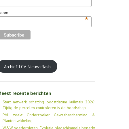
aam:
*
Archief LCV Nieuwsflash
eest recente berichten
Start netwerk schatting oogstdatum kuilmais 2026:
Tijdig de percelen controleren is de boodschap
PVL zoekt Onderzoeker Gewasbescherming &
Plantontwikkeling
W&W voederbieten: Evolutie bladschimmels beperkt