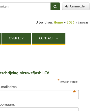
Aanmelden
U bent hier:
Home
»
2025
» januari
OVER LCV
CONTACT
nschrijving nieuwsflash LCV
*
invullen vereist
-mailadres:
*
oornaam: