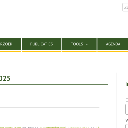
ERZOEK
PUBLICATIES
TOOLS
AGENDA
2025
I
E
V
ere gewassen
en getagd
rassenonderzoek
,
voederbieten
op
16