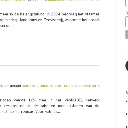
N
 meer in de belangstelling. In 2024 bedroeg het Vlaamse
:Agentschap landbouw en Zeevisserij), waarmee het areaal
 van de…
ek
en getagd
korrelmais
,
kuilmais
,
mais
,
rassenonderzoek
op
8
M
seizoen werkte LCV mee in het VARMABEL netwerk
t resulteerde in de tabellen met uitslagen van de
uil- als korrelmaïs. Voor kuilmaïs…