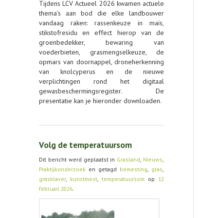
Tijdens LCV Actueel 2026 kwamen actuele
thema’s aan bod die elke landbouwer
vandaag raken: rassenkeuze in maïs,
stikstofresidu en effect hierop van de
groenbedekker, bewaring van
voederbieten, grasmengselkeuze, de
opmars van doornappel, droneherkenning
van knolcyperus en de nieuwe
verplichtingen rond het digitaal
gewasbeschermingsregister. De
presentatie kan je hieronder downloaden.
Volg de temperatuursom
Dit bericht werd geplaatst in
Grasland
,
Nieuws
,
Praktijkonderzoek
en getagd
bemesting
,
gras
,
grasklaver
,
kunstmest
,
temperatuursom
op
12
februari 2026
.