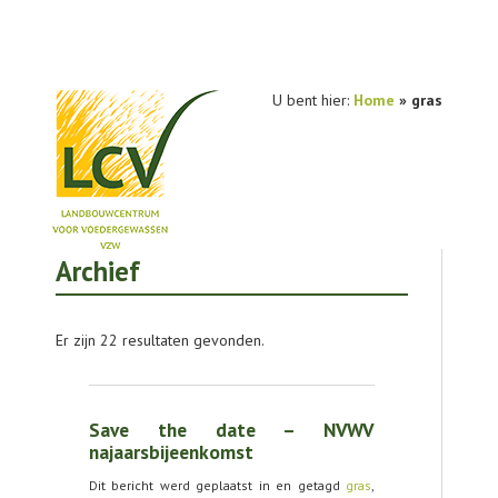
U bent hier:
Home
»
gras
Archief
NIEUWS
PRAKTIJKONDERZOEK
Er zijn 22 resultaten gevonden.
PUBLICATIES
TOOLS
Save the date – NVWV
AGENDA
najaarsbijeenkomst
Dit bericht werd geplaatst in en getagd
gras
,
OVER LCV