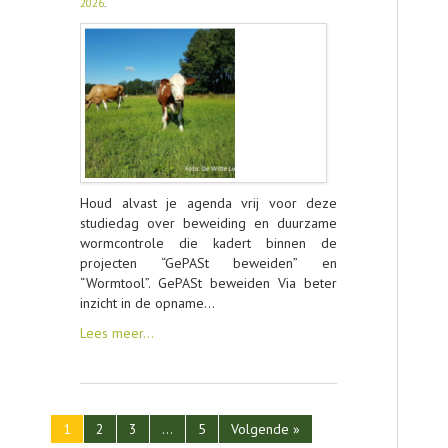
2026
.
Houd alvast je agenda vrij voor deze
studiedag over beweiding en duurzame
wormcontrole die kadert binnen de
projecten “GePASt beweiden” en
“Wormtool”. GePASt beweiden Via beter
inzicht in de opname…
Lees meer…
1
2
3
…
5
Volgende »