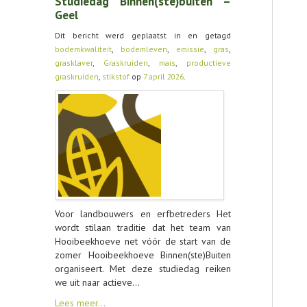
Studiedag Binnen(ste)buiten –
Geel
Dit bericht werd geplaatst in en getagd
bodemkwaliteit
,
bodemleven
,
emissie
,
gras
,
grasklaver
,
Graskruiden
,
mais
,
productieve
graskruiden
,
stikstof
op
7 april 2026
.
Voor landbouwers en erfbetreders Het
wordt stilaan traditie dat het team van
Hooibeekhoeve net vóór de start van de
zomer Hooibeekhoeve Binnen(ste)Buiten
organiseert. Met deze studiedag reiken
we uit naar actieve…
Lees meer…