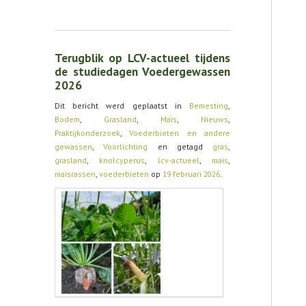
Terugblik op LCV-actueel tijdens
de studiedagen Voedergewassen
2026
Dit bericht werd geplaatst in
Bemesting
,
Bodem
,
Grasland
,
Maïs
,
Nieuws
,
Praktijkonderzoek
,
Voederbieten en andere
gewassen
,
Voorlichting
en getagd
gras
,
grasland
,
knolcyperus
,
lcv-actueel
,
mais
,
maisrassen
,
voederbieten
op
19 februari 2026
.