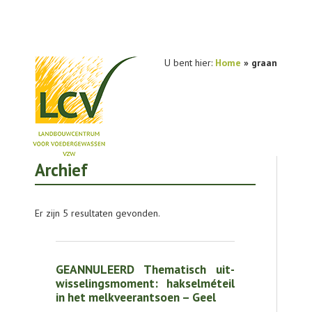
U bent hier:
Home
»
graan
Archief
NIEUWS
PRAKTIJKONDERZOEK
Er zijn 5 resultaten gevonden.
PUBLICATIES
TOOLS
GEANNULEERD Thematisch uit­
AGENDA
wis­se­lings­mo­ment: hak­sel­mé­teil
in het melk­vee­r­ant­soen – Geel
OVER LCV