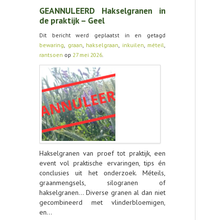
GEANNULEERD Hakselgranen in
de praktijk – Geel
Dit bericht werd geplaatst in en getagd
bewaring
,
graan
,
hakselgraan
,
inkuilen
,
méteil
,
rantsoen
op
27 mei 2026
.
Hakselgranen van proef tot praktijk, een
event vol praktische ervaringen, tips én
conclusies uit het onderzoek. Méteils,
graanmengsels, silogranen of
hakselgranen… Diverse granen al dan niet
gecombineerd met vlinderbloemigen,
en…