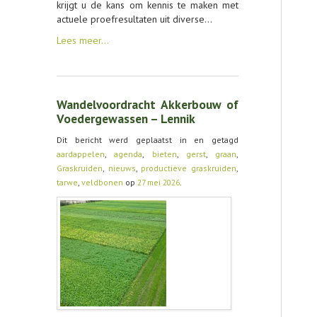
krijgt u de kans om kennis te maken met
actuele proefresultaten uit diverse…
Lees meer…
Wandelvoordracht Akkerbouw of
Voedergewassen – Lennik
Dit bericht werd geplaatst in en getagd
aardappelen
,
agenda
,
bieten
,
gerst
,
graan
,
Graskruiden
,
nieuws
,
productieve graskruiden
,
tarwe
,
veldbonen
op
27 mei 2026
.