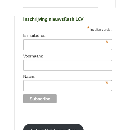
Inschrijving nieuwsflash LCV
*
invullen vereist
E-mailadres:
*
Voornaam:
Naam:
*