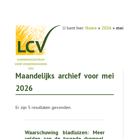
U bent hier:
Home
»
2026
» mei
Maandelijks archief voor mei
NIEUWS
2026
PRAKTIJKONDERZOEK
PUBLICATIES
Er zijn 5 resultaten gevonden.
TOOLS
AGENDA
Waarschuwing bladluizen: Meer
velden aan de tweede drempel,
OVER LCV