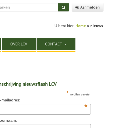
Aanmelden
U bent hier:
Home
»
nieuws
OVER LCV
CONTACT
nschrijving nieuwsflash LCV
*
invullen vereist
-mailadres:
*
oornaam: