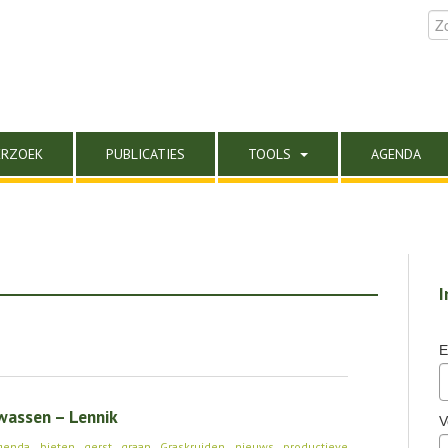
ERZOEK
PUBLICATIES
TOOLS
AGENDA
I
E
assen – Lennik
V
genda
,
bieten
,
gerst
,
graan
,
Graskruiden
,
nieuws
,
productieve