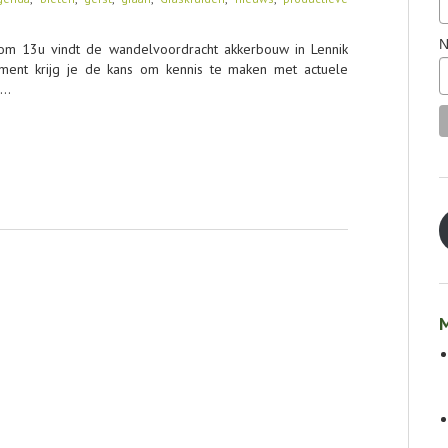
N
om 13u vindt de wandelvoordracht akkerbouw in Lennik
nement krijg je de kans om kennis te maken met actuele
e…
M