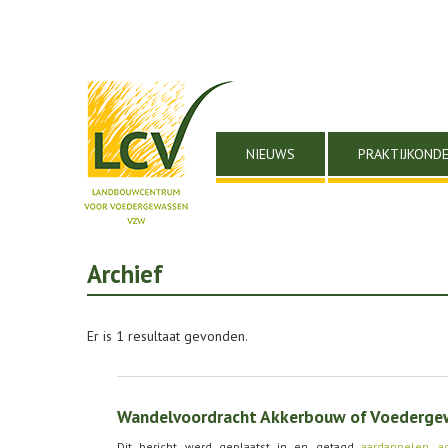
NIEUWS
PRAKTIJKOND
Archief
Er is 1 resultaat gevonden.
Wandelvoordracht Akkerbouw of Voedergew
Dit bericht werd geplaatst in en getagd
aardappelen
,
a