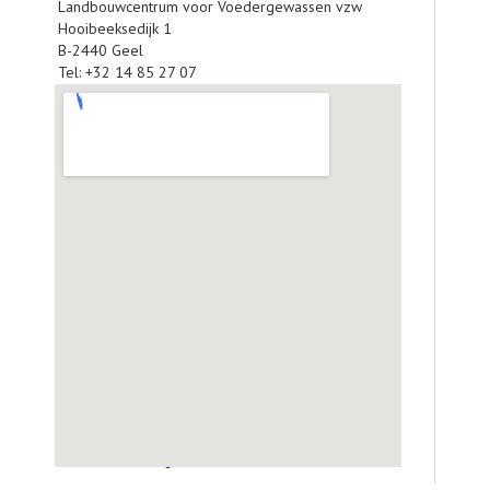
Landbouwcentrum voor Voedergewassen vzw
AGENDA
Hooibeeksedijk 1
B-2440 Geel
OVER LCV
Tel: +32 14 85 27 07
CONTACT
Grotere kaart weergeven