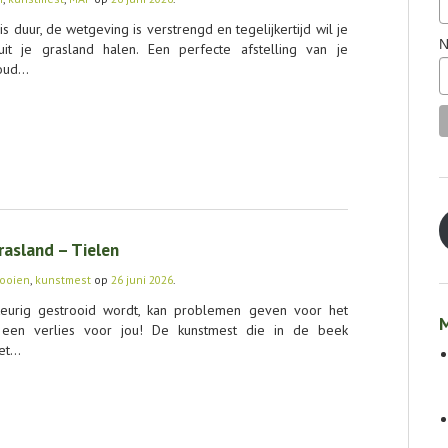
 is duur, de wetgeving is verstrengd en tegelijkertijd wil je
N
uit je grasland halen. Een perfecte afstelling van je
goud…
rasland – Tielen
rooien
,
kunstmest
op
26 juni 2026
.
keurig gestrooid wordt, kan problemen geven voor het
M
 een verlies voor jou! De kunstmest die in de beek
iet…