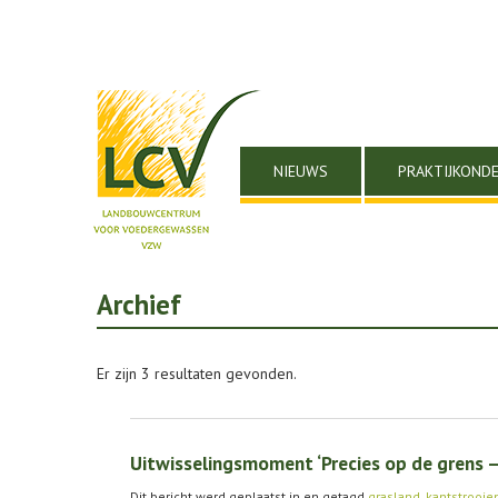
NIEUWS
PRAKTIJKOND
Archief
Er zijn 3 resultaten gevonden.
Uitwisselingsmoment ‘Precies op de grens – 
Dit bericht werd geplaatst in en getagd
grasland
,
kantstrooie