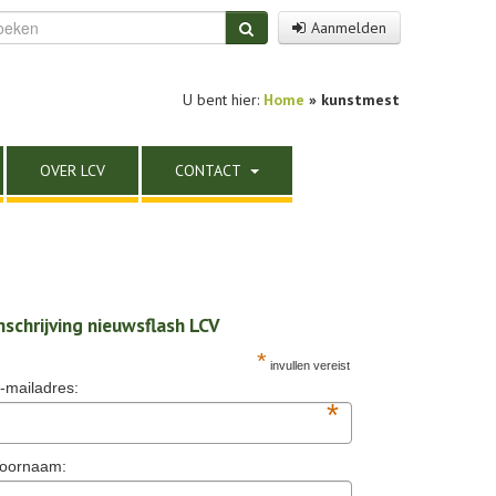
Aanmelden
U bent hier:
Home
»
kunstmest
OVER LCV
CONTACT
nschrijving nieuwsflash LCV
*
invullen vereist
-mailadres:
*
oornaam: