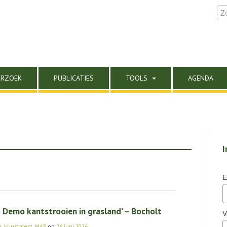
ERZOEK
PUBLICATIES
TOOLS
AGENDA
I
E
Demo kant­strooi­en in grasland’ – Bocholt
V
n
,
kunstmest
,
MAP
op
26 juni 2026
.