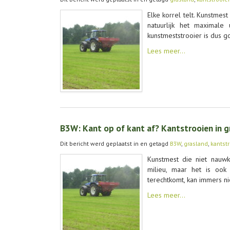
Elke korrel telt. Kunstmest
natuurlijk het maximale 
kunstmeststrooier is dus 
Lees meer…
B3W: Kant op of kant af? Kant­strooi­en in g
Dit bericht werd geplaatst in en getagd
B3W
,
grasland
,
kantst
Kunstmest die niet nauw
milieu, maar het is ook
terechtkomt, kan immers n
Lees meer…