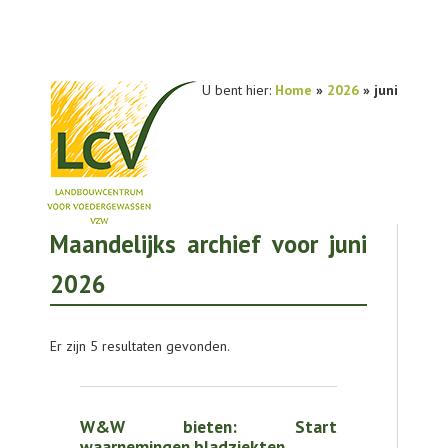
U bent hier:
Home
»
2026
» juni
Maandelijks archief voor juni
NIEUWS
2026
PRAKTIJKONDERZOEK
PUBLICATIES
Er zijn 5 resultaten gevonden.
TOOLS
AGENDA
W&W bieten: Start
waarnemingen bladziekten
OVER LCV