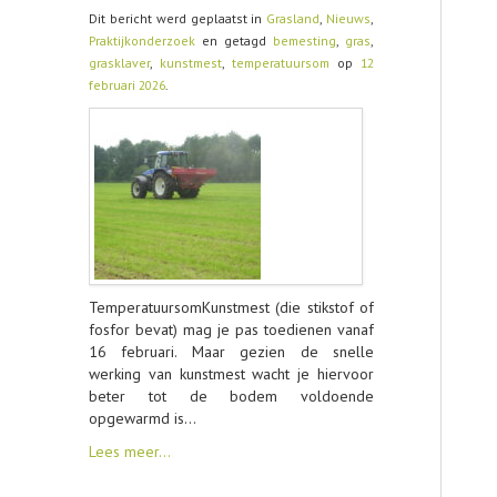
Dit bericht werd geplaatst in
Grasland
,
Nieuws
,
Praktijkonderzoek
en getagd
bemesting
,
gras
,
grasklaver
,
kunstmest
,
temperatuursom
op
12
februari 2026
.
TemperatuursomKunstmest (die stikstof of
fosfor bevat) mag je pas toedienen vanaf
16 februari. Maar gezien de snelle
werking van kunstmest wacht je hiervoor
beter tot de bodem voldoende
opgewarmd is…
Lees meer…