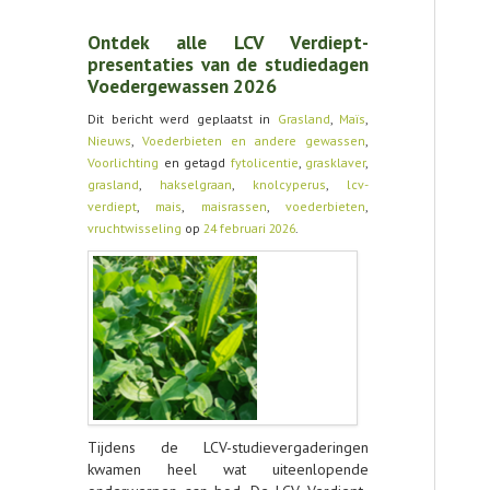
AGENDA
Ontdek alle LCV Verdiept-
presentaties van de studiedagen
OVER LCV
Voedergewassen 2026
CONTACT
Dit bericht werd geplaatst in
Grasland
,
Maïs
,
Nieuws
,
Voederbieten en andere gewassen
,
Voorlichting
en getagd
fytolicentie
,
grasklaver
,
grasland
,
hakselgraan
,
knolcyperus
,
lcv-
verdiept
,
mais
,
maisrassen
,
voederbieten
,
vruchtwisseling
op
24 februari 2026
.
Tijdens de LCV-studievergaderingen
kwamen heel wat uiteenlopende