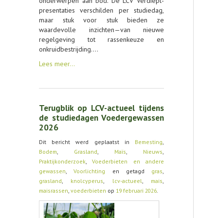
onderwerpen aan bod. De LCV Verdiept-
presentaties verschilden per studiedag,
maar stuk voor stuk bieden ze
waardevolle inzichten—van nieuwe
regelgeving tot rassenkeuze en
onkruidbestrijding.…
Lees meer…
Terugblik op LCV-actueel tijdens
de studiedagen Voedergewassen
2026
Dit bericht werd geplaatst in
Bemesting
,
Bodem
,
Grasland
,
Maïs
,
Nieuws
,
Praktijkonderzoek
,
Voederbieten en andere
gewassen
,
Voorlichting
en getagd
gras
,
grasland
,
knolcyperus
,
lcv-actueel
,
mais
,
maisrassen
,
voederbieten
op
19 februari 2026
.