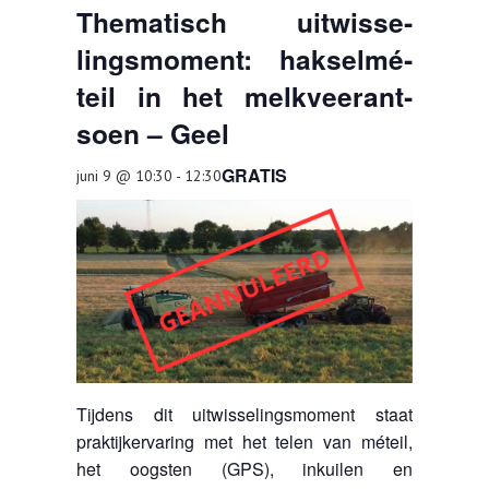
Thematisch uit­wis­se­
TOOLS
lings­mo­ment: hak­sel­mé­
AGENDA
teil in het melk­vee­r­ant­
OVER LCV
soen – Geel
CONTACT
GRATIS
juni 9 @ 10:30
-
12:30
Tijdens dit uitwisselingsmoment staat
praktijkervaring met het telen van méteil,
het oogsten (GPS), inkuilen en