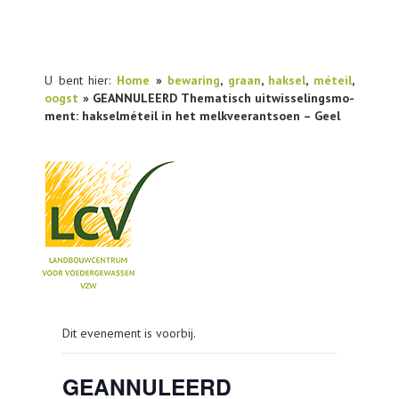
U bent hier:
Home
»
bewaring
,
graan
,
haksel
,
méteil
,
oogst
» GEANNULEERD Thematisch uit­wis­se­lings­mo­
ment: hak­sel­mé­teil in het melk­vee­r­ant­soen – Geel
NIEUWS
Dit evenement is voorbij.
PRAKTIJKONDERZOEK
PUBLICATIES
GEANNULEERD