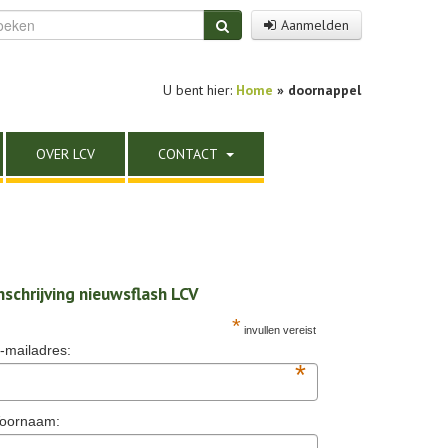
Aanmelden
U bent hier:
Home
»
doornappel
OVER LCV
CONTACT
nschrijving nieuwsflash LCV
*
invullen vereist
-mailadres:
*
oornaam: