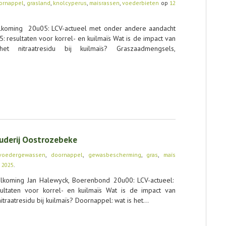
ornappel
,
grasland
,
knolcyperus
,
maisrassen
,
voederbieten
op
12
koming 20u05: LCV-actueel met onder andere aandacht
 resultaten voor korrel- en kuilmaïs Wat is de impact van
et nitraatresidu bij kuilmaïs? Graszaadmengsels,
uderij Oostrozebeke
 voedergewassen
,
doornappel
,
gewasbescherming
,
gras
,
maïs
 2025
.
koming Jan Halewyck, Boerenbond 20u00: LCV-actueel:
ltaten voor korrel- en kuilmaïs Wat is de impact van
traatresidu bij kuilmaïs? Doornappel: wat is het…