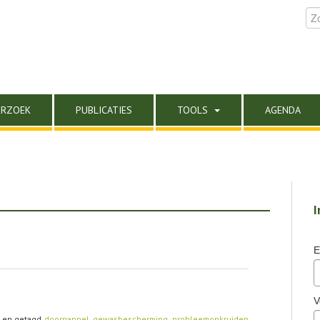
ERZOEK
PUBLICATIES
TOOLS
AGENDA
I
E
V
en getagd
doornappel
,
gewasbescherming
,
probleemonkruiden