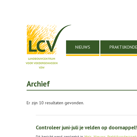
NIEUWS
PRAKTIJKOND
Archief
Er zijn 10 resultaten gevonden.
Controleer juni-juli je velden op doornappel!
Dit bericht werd geplaatst in
Maïs
,
Nieuws
,
Praktijkonderzoek