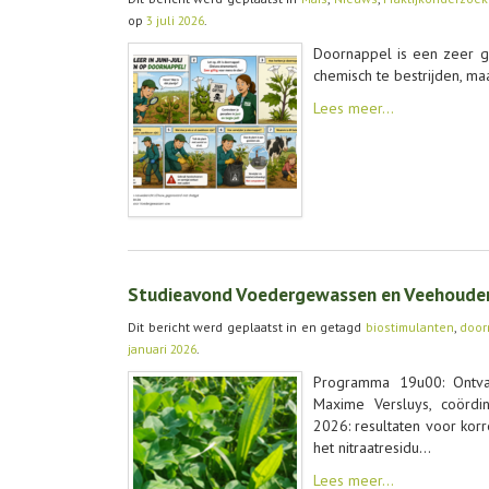
op
3 juli 2026
.
Doornappel is een zeer gif
chemisch te bestrijden, ma
Lees meer…
Studieavond Voedergewassen en Veehouder
Dit bericht werd geplaatst in en getagd
biostimulanten
,
door
januari 2026
.
Programma 19u00: Ontvan
Maxime Versluys, coördi
2026: resultaten voor kor
het nitraatresidu…
Lees meer…