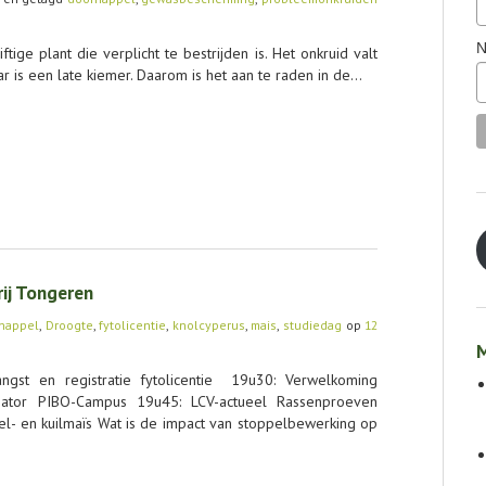
N
tige plant die verplicht te bestrijden is. Het onkruid valt
ar is een late kiemer. Daarom is het aan te raden in de…
ij Tongeren
nappel
,
Droogte
,
fytolicentie
,
knolcyperus
,
mais
,
studiedag
op
12
M
gst en registratie fytolicentie 19u30: Verwelkoming
nator PIBO-Campus 19u45: LCV-actueel Rassenproeven
rel- en kuilmaïs Wat is de impact van stoppelbewerking op