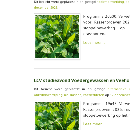
Dit bericht werd geplaatst in en getagd
bodembewerking
,
do
december 2025
.
Programma 20u00: Verwel
voor: Rassenproeven 2025:
stoppelbewerking op h
grassoorten…
Lees meer…
LCV studieavond Voedergewassen en Veeho
Dit bericht werd geplaatst in en getagd
alternatieve
onkruidbestrijding
,
maisrassen
,
voederbieten
op
12 december
Programma 19u45: Verwel
Rassenproeven 2025: resu
stoppelbewerking op het ni
Lees meer…