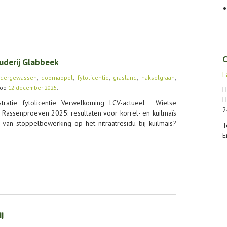
C
uderij Glabbeek
L
edergewassen
,
doornappel
,
fytolicentie
,
grasland
,
hakselgraan
,
op
12 december 2025
.
H
H
ratie fytolicentie Verwelkoming LCV-actueel Wietse
2
senproeven 2025: resultaten voor korrel- en kuilmaïs
stoppelbewerking op het nitraatresidu bij kuilmaïs?
T
E
j