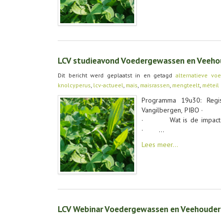
LCV studieavond Voedergewassen en Veeho
Dit bericht werd geplaatst in en getagd
alternatieve vo
knolcyperus
,
lcv-actueel
,
mais
,
maisrassen
,
mengteelt
,
méteil
Programma 19u30: Regist
Vangilbergen, PIBO · Ras
· Wat is de impact van 
· …
Lees meer…
LCV Webinar Voedergewassen en Veehouderi