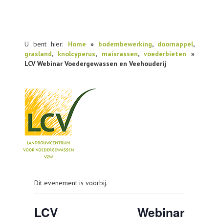
U bent hier:
Home
»
bodembewerking
,
doornappel
,
grasland
,
knolcyperus
,
maisrassen
,
voederbieten
»
LCV Webinar Voedergewassen en Veehouderij
NIEUWS
Dit evenement is voorbij.
PRAKTIJKONDERZOEK
PUBLICATIES
LCV Webinar