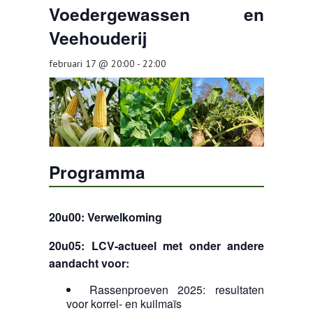
Voedergewassen en
TOOLS
Veehouderij
AGENDA
februari 17 @ 20:00
-
22:00
OVER LCV
CONTACT
Programma
20u00: Verwelkoming
20u05: LCV-actueel met onder andere
aandacht voor:
Rassenproeven 2025: resultaten
voor korrel- en kuilmaïs