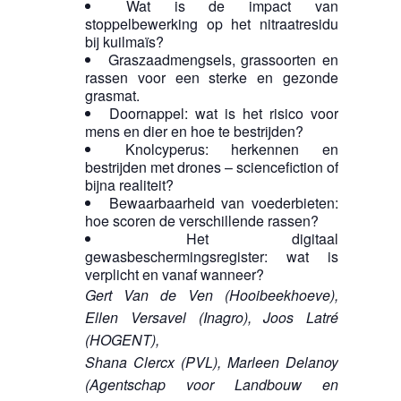
Wat is de impact van
stoppelbewerking op het nitraatresidu
bij kuilmaïs?
Graszaadmengsels, grassoorten en
rassen voor een sterke en gezonde
grasmat.
Doornappel: wat is het risico voor
mens en dier en hoe te bestrijden?
Knolcyperus: herkennen en
bestrijden met drones – sciencefiction of
bijna realiteit?
Bewaarbaarheid van voederbieten:
hoe scoren de verschillende rassen?
Het digitaal
gewasbeschermingsregister: wat is
verplicht en vanaf wanneer?
Gert Van de Ven (Hooibeekhoeve),
Ellen Versavel (Inagro), Joos Latré
(HOGENT),
Shana Clercx (PVL), Marleen Delanoy
(Agentschap voor Landbouw en