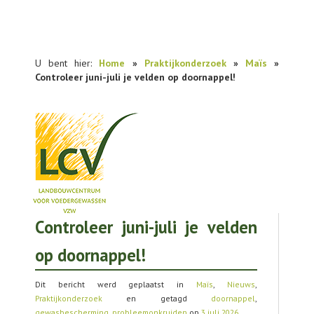
U bent hier:
Home
»
Praktijkonderzoek
»
Maïs
»
Controleer juni-juli je velden op doornappel!
Controleer juni-juli je velden
NIEUWS
op doornappel!
PRAKTIJKONDERZOEK
PUBLICATIES
Dit bericht werd geplaatst in
Maïs
,
Nieuws
,
Praktijkonderzoek
en getagd
doornappel
,
TOOLS
gewasbescherming
,
probleemonkruiden
op
3 juli 2026
.