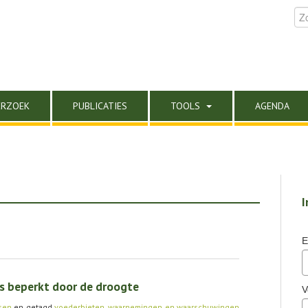
ERZOEK
PUBLICATIES
TOOLS
AGENDA
I
E
s beperkt door de droogte
V
sen
en getagd
voederbieten
,
waarnemingen en waarschuwingen