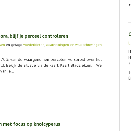
C
a, blijf je perceel controleren
L
sen
en getagd
voederbieten
,
waarnemingen en waarschuwingen
H
H
70% van de waargenomen percelen verspreid over het
2
d. Bekijk de situatie via de kaart: Kaart Bladziekten. We
 van je…
T
E
en met focus op knolcyperus