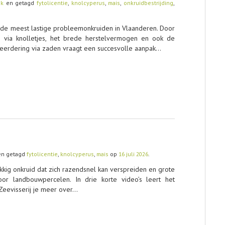
ek
en getagd
fytolicentie
,
knolcyperus
,
mais
,
onkruidbestrijding
,
n de meest lastige probleemonkruiden in Vlaanderen. Door
g via knolletjes, het brede herstelvermogen en ook de
rdering via zaden vraagt een succesvolle aanpak…
n getagd
fytolicentie
,
knolcyperus
,
mais
op
16 juli 2026
.
kkig onkruid dat zich razendsnel kan verspreiden en grote
r landbouwpercelen. In drie korte video’s leert het
eevisserij je meer over…