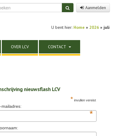
Aanmelden
U bent hier:
Home
»
2026
» juli
OVER LCV
CONTACT
nschrijving nieuwsflash LCV
*
invullen vereist
-mailadres:
*
oornaam: