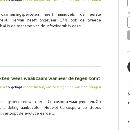
N
arnemingspercelen heeft inmiddels de eerste
ereikt. Hiervan heeft ongeveer 17% ook de tweede
 al is de toename van de infectiedruk in deze…
ekten, wees waakzaam wanneer de regen komt
sen
en getagd
voederbieten
,
waarnemingen en waarschuwingen
M
nemingspercelen werd er al Cercospora waargenomen. Op
andeling aanbevolen. Hoewel Cercospora op steeds
, verloopt de evolutie eerder…