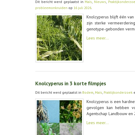
Dit bericht werd geplaatst in
Maïs
,
Nieuws
,
Praktijkonderzo
probleemonkruiden
op
16 juli 2026
.
Knolcyperus blijft één va
zijn sterke vermeerderin
genotype-gebonden vermee
Lees meer…
Knolcyperus in 3 korte filmpjes
Dit bericht werd geplaatst in
Bodem
,
Maïs
,
Praktijkonderzoek
e
Knolcyperus is een hardne
gevolgen kan hebben voo
Agentschap Landbouw en Z
Lees meer…