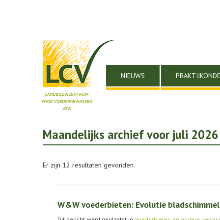
NIEUWS
PRAKTIJKOND
Maandelijks archief voor juli 2026
Er zijn 12 resultaten gevonden.
W&W voederbieten: Evolutie bladschimmel
Dit bericht werd geplaatst in
Voederbieten en andere gewas