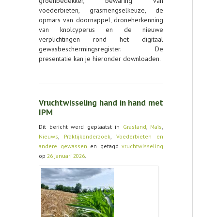
groenbedekker, bewaring van
voederbieten, grasmengselkeuze, de
opmars van doornappel, droneherkenning
van knolcyperus en de nieuwe
verplichtingen rond het digitaal
gewasbeschermingsregister. De
presentatie kan je hieronder downloaden.
Vruchtwisseling hand in hand met
IPM
Dit bericht werd geplaatst in
Grasland
,
Maïs
,
Nieuws
,
Praktijkonderzoek
,
Voederbieten en
andere gewassen
en getagd
vruchtwisseling
op
26 januari 2026
.