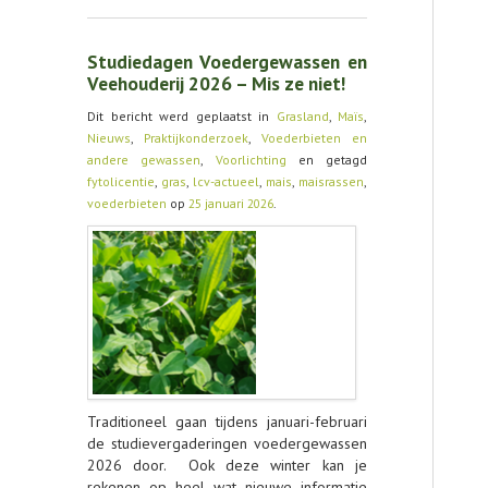
Studiedagen Voedergewassen en
Veehouderij 2026 – Mis ze niet!
Dit bericht werd geplaatst in
Grasland
,
Maïs
,
Nieuws
,
Praktijkonderzoek
,
Voederbieten en
andere gewassen
,
Voorlichting
en getagd
fytolicentie
,
gras
,
lcv-actueel
,
mais
,
maisrassen
,
voederbieten
op
25 januari 2026
.
Traditioneel gaan tijdens januari-februari
de studievergaderingen voedergewassen
2026 door. Ook deze winter kan je
rekenen op heel wat nieuwe informatie