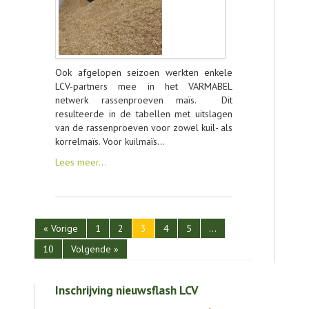
Ook afgelopen seizoen werkten enkele
LCV-partners mee in het VARMABEL
netwerk rassenproeven maïs. Dit
resulteerde in de tabellen met uitslagen
van de rassenproeven voor zowel kuil- als
korrelmaïs. Voor kuilmaïs…
Lees meer…
« Vorige
1
2
3
4
5
…
10
Volgende »
Inschrijving nieuwsflash LCV