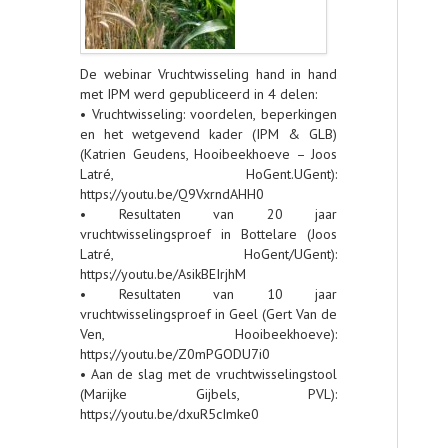
De webinar Vruchtwisseling hand in hand
met IPM werd gepubliceerd in 4 delen:
• Vruchtwisseling: voordelen, beperkingen
en het wetgevend kader (IPM & GLB)
(Katrien Geudens, Hooibeekhoeve – Joos
Latré, HoGent.UGent):
https://youtu.be/Q9VxrndAHH0
• Resultaten van 20 jaar
vruchtwisselingsproef in Bottelare (Joos
Latré, HoGent/UGent):
https://youtu.be/AsikBEIrjhM
• Resultaten van 10 jaar
vruchtwisselingsproef in Geel (Gert Van de
Ven, Hooibeekhoeve):
https://youtu.be/Z0mPGODU7i0
• Aan de slag met de vruchtwisselingstool
(Marijke Gijbels, PVL):
https://youtu.be/dxuR5cImke0