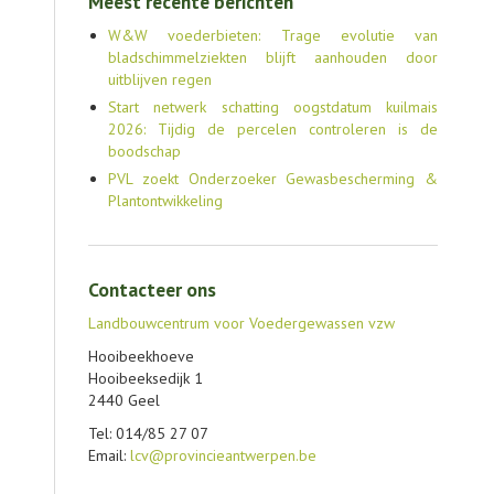
Meest recente berichten
W&W voederbieten: Trage evolutie van
bladschimmelziekten blijft aanhouden door
uitblijven regen
Start netwerk schatting oogstdatum kuilmais
2026: Tijdig de percelen controleren is de
boodschap
PVL zoekt Onderzoeker Gewasbescherming &
Plantontwikkeling
Contacteer ons
Landbouwcentrum voor Voedergewassen vzw
Hooibeekhoeve
Hooibeeksedijk 1
2440 Geel
Tel: 014/85 27 07
Email:
lcv@provincieantwerpen.be