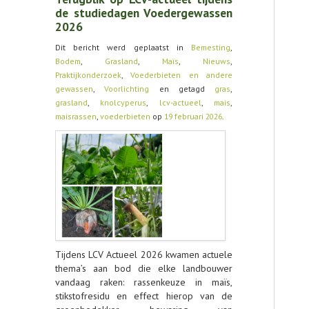
AGENDA
de studiedagen Voedergewassen
2026
OVER LCV
Dit bericht werd geplaatst in
Bemesting
,
Bodem
,
Grasland
,
Maïs
,
Nieuws
,
CONTACT
Praktijkonderzoek
,
Voederbieten en andere
gewassen
,
Voorlichting
en getagd
gras
,
grasland
,
knolcyperus
,
lcv-actueel
,
mais
,
maisrassen
,
voederbieten
op
19 februari 2026
.
Tijdens LCV Actueel 2026 kwamen actuele
thema’s aan bod die elke landbouwer
vandaag raken: rassenkeuze in maïs,
stikstofresidu en effect hierop van de