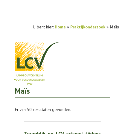
U bent hier:
Home
»
Praktijkonderzoek
»
Maïs
Maïs
NIEUWS
PRAKTIJKONDERZOEK
Er zijn 50 resultaten gevonden.
PUBLICATIES
TOOLS
Terugblik op LCV-actueel tijdens