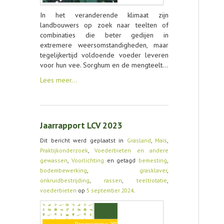
In het veranderende klimaat zijn
landbouwers op zoek naar teelten of
combinaties die beter gedijen in
extremere weersomstandigheden, maar
tegelijkertijd voldoende voeder leveren
voor hun vee. Sorghum en de mengteelt…
Lees meer…
Jaarrapport LCV 2023
Dit bericht werd geplaatst in
Grasland
,
Maïs
,
Praktijkonderzoek
,
Voederbieten en andere
gewassen
,
Voorlichting
en getagd
bemesting
,
bodembewerking
,
grasklaver
,
onkruidbestrijding
,
rassen
,
teeltrotatie
,
voederbieten
op
5 september 2024
.