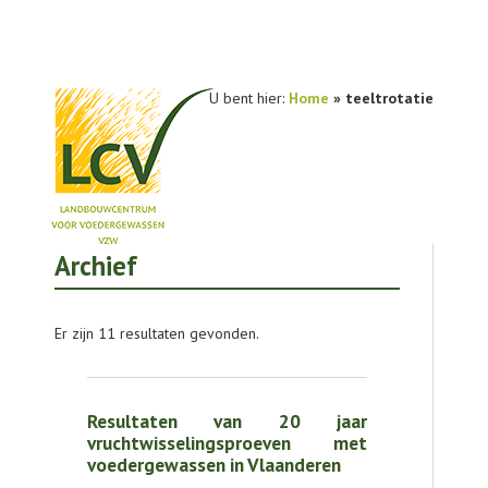
U bent hier:
Home
»
teeltrotatie
Archief
NIEUWS
PRAKTIJKONDERZOEK
Er zijn 11 resultaten gevonden.
PUBLICATIES
TOOLS
Resultaten van 20 jaar
AGENDA
vruchtwisselingsproeven met
voedergewassen in Vlaanderen
OVER LCV