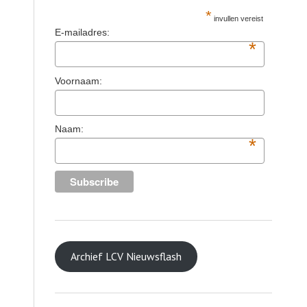
*
invullen vereist
E-mailadres:
*
Voornaam:
Naam:
*
Archief LCV Nieuwsflash