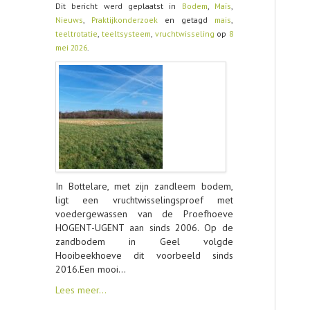
Dit bericht werd geplaatst in
Bodem
,
Maïs
,
Nieuws
,
Praktijkonderzoek
en getagd
mais
,
CONTACT
teeltrotatie
,
teeltsysteem
,
vruchtwisseling
op
8
mei 2026
.
In Bottelare, met zijn zandleem bodem,
ligt een vruchtwisselingsproef met
voedergewassen van de Proefhoeve
HOGENT-UGENT aan sinds 2006. Op de
zandbodem in Geel volgde
Hooibeekhoeve dit voorbeeld sinds
2016.Een mooi…
Lees meer…