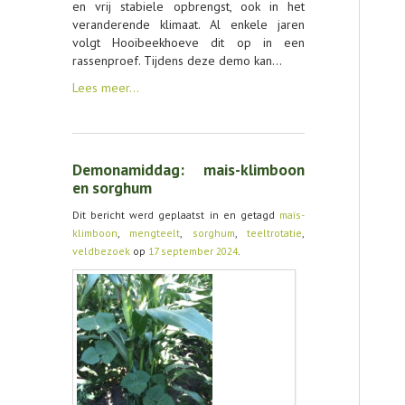
en vrij stabiele opbrengst, ook in het
veranderende klimaat. Al enkele jaren
volgt Hooibeekhoeve dit op in een
rassenproef. Tijdens deze demo kan…
Lees meer…
Demonamiddag: mais-klimboon
en sorghum
Dit bericht werd geplaatst in en getagd
maïs-
klimboon
,
mengteelt
,
sorghum
,
teeltrotatie
,
veldbezoek
op
17 september 2024
.