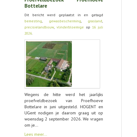
AGENDA
Bottelare
Dit bericht werd geplaatst in en getagd
OVER LCV
bemesting
,
gewasbescherming
,
grasland
,
precisielandbouw
,
vlinderbloemige
op
16 juli
CONTACT
2026
.
Wegens de hitte werd het jaarlijks
proefveldbezoek van Proefhoeve
Bottelare in juni uitgesteld. HOGENT en
UGent nodigen je daarom graag uit op
woensdag 2 september 2026. We vragen
om je…
Lees meer…