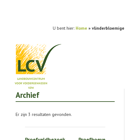
U bent hier:
Home
»
vlinderbloemige
Archief
NIEUWS
PRAKTIJKONDERZOEK
Er zijn 3 resultaten gevonden.
PUBLICATIES
TOOLS
Proefveldbezoek Proefhoeve