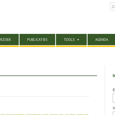
ERZOEK
PUBLICATIES
TOOLS
AGENDA
I
E
V
industriegroenten
,
klimaatrobuuste gewassen
,
kruiden
,
melkvee
,