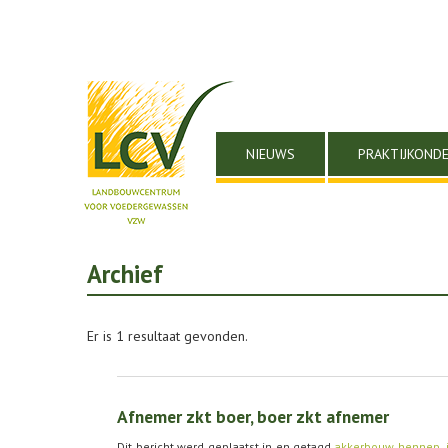
NIEUWS
PRAKTIJKOND
Archief
Er is 1 resultaat gevonden.
Afnemer zkt boer, boer zkt afnemer
Dit bericht werd geplaatst in en getagd
akkerbouw
,
hennep
,