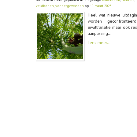
veldbonen
,
voedergewassen
op
10 maart 2023
.
Heel wat nieuwe uitdagi
worden geconfronteerd
eiwittransitie maar ook re
aanpassing…
Lees meer…