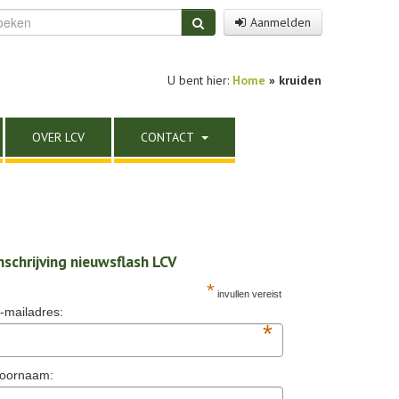
Aanmelden
U bent hier:
Home
»
kruiden
OVER LCV
CONTACT
nschrijving nieuwsflash LCV
*
invullen vereist
-mailadres:
*
oornaam: