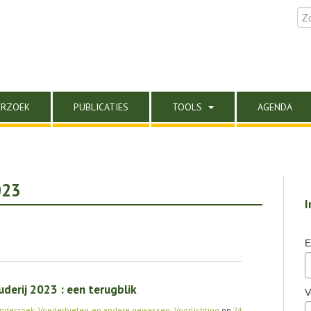
ERZOEK
PUBLICATIES
TOOLS
AGENDA
023
I
E
erij 2023 : een terugblik
V
onderzoek
,
Voederbieten en andere gewassen
,
Voorlichting
op
24