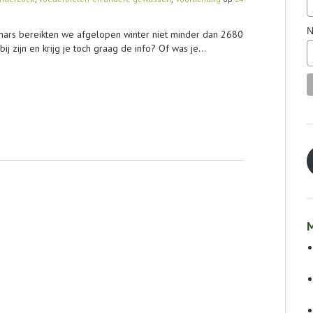
N
nars bereikten we afgelopen winter niet minder dan 2680
 bij zijn en krijg je toch graag de info? Of was je…
M