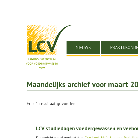
NIEUWS
PRAKTIJKOND
Maandelijks archief voor maart 2
Er is 1 resultaat gevonden.
LCV studiedagen voedergewassen en veehoud
Dit bericht werd geplaatst in
Grasland
,
Maïs
,
Nieuws
,
Praktijk