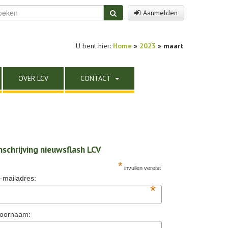
Aanmelden
U bent hier:
Home
»
2023
» maart
OVER LCV
CONTACT
nschrijving nieuwsflash LCV
*
invullen vereist
-mailadres:
*
oornaam: