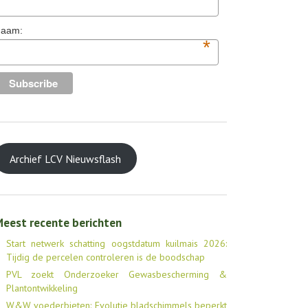
aam:
*
Archief LCV Nieuwsflash
eest recente berichten
Start netwerk schatting oogstdatum kuilmais 2026:
Tijdig de percelen controleren is de boodschap
PVL zoekt Onderzoeker Gewasbescherming &
Plantontwikkeling
W&W voederbieten: Evolutie bladschimmels beperkt