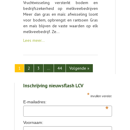
Vruchtwisseling versterkt bodem en
bedrijfszekerheid op melkveebedrijven
Meer dan gras en maïs: afwisseling loont
voor bodem, opbrengst en rantsoen Gras
en maïs blijven de vaste waarden op elk
melkveebedrijf. Ze…
Lees meer…
1
2
3
…
44
Volgende »
Inschrijving nieuwsflash LCV
*
invullen vereist
E-mailadres:
*
Voornaam: