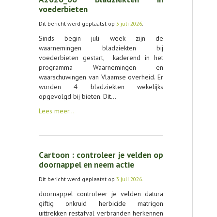
AGENDA
voederbieten
Dit bericht werd geplaatst op
3 juli 2026
.
OVER LCV
Sinds begin juli week zijn de
CONTACT
waarnemingen bladziekten bij
voederbieten gestart, kaderend in het
programma Waarnemingen en
waarschuwingen van Vlaamse overheid. Er
worden 4 bladziekten wekelijks
opgevolgd bij bieten. Dit…
Lees meer…
Cartoon : controleer je velden op
doornappel en neem actie
Dit bericht werd geplaatst op
3 juli 2026
.
doornappel controleer je velden datura
giftig onkruid herbicide matrigon
uittrekken restafval verbranden herkennen