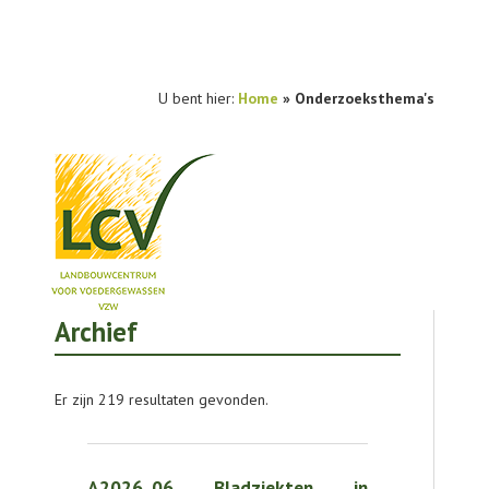
U bent hier:
Home
»
Onderzoeksthema's
Archief
NIEUWS
PRAKTIJKONDERZOEK
Er zijn 219 resultaten gevonden.
PUBLICATIES
TOOLS
A2026_06 Bladziekten in