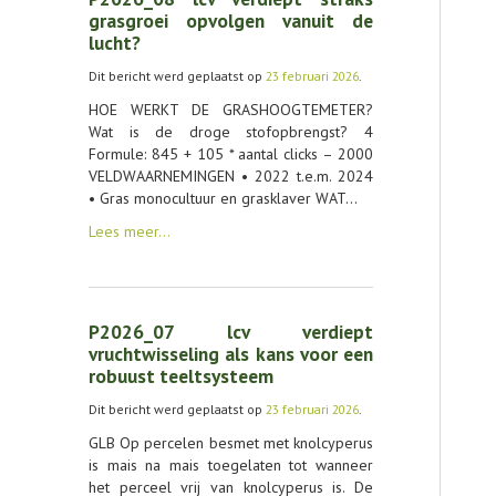
AGENDA
grasgroei opvolgen vanuit de
lucht?
OVER LCV
Dit bericht werd geplaatst op
23 februari 2026
.
CONTACT
HOE WERKT DE GRASHOOGTEMETER?
Wat is de droge stofopbrengst? 4
Formule: 845 + 105 * aantal clicks – 2000
VELDWAARNEMINGEN • 2022 t.e.m. 2024
• Gras monocultuur en grasklaver WAT…
Lees meer…
P2026_07 lcv verdiept
vruchtwisseling als kans voor een
robuust teeltsysteem
Dit bericht werd geplaatst op
23 februari 2026
.
GLB Op percelen besmet met knolcyperus
is mais na mais toegelaten tot wanneer
het perceel vrij van knolcyperus is. De