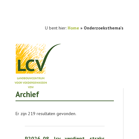
U bent hier:
Home
»
Onderzoeksthema's
Archief
NIEUWS
PRAKTIJKONDERZOEK
Er zijn 219 resultaten gevonden.
PUBLICATIES
TOOLS
P2026_08 lcv verdiept straks