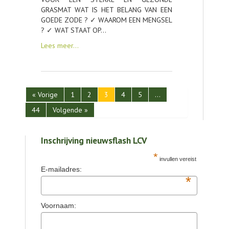
GRASMAT WAT IS HET BELANG VAN EEN
GOEDE ZODE ? ✓ WAAROM EEN MENGSEL
? ✓ WAT STAAT OP…
Lees meer…
« Vorige
1
2
3
4
5
…
44
Volgende »
Inschrijving nieuwsflash LCV
*
invullen vereist
E-mailadres:
*
Voornaam: