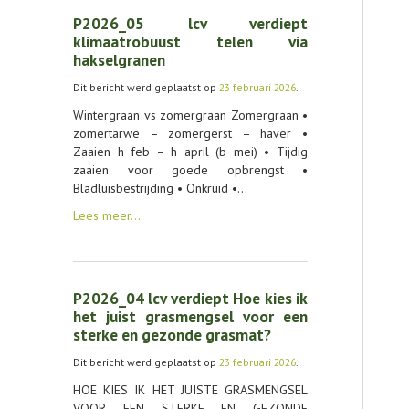
P2026_05 lcv verdiept
klimaatrobuust telen via
hakselgranen
Dit bericht werd geplaatst op
23 februari 2026
.
Wintergraan vs zomergraan Zomergraan •
zomertarwe – zomergerst – haver •
Zaaien h feb – h april (b mei) • Tijdig
zaaien voor goede opbrengst •
Bladluisbestrijding • Onkruid •…
Lees meer…
P2026_04 lcv verdiept Hoe kies ik
het juist grasmengsel voor een
sterke en gezonde grasmat?
Dit bericht werd geplaatst op
23 februari 2026
.
HOE KIES IK HET JUISTE GRASMENGSEL
VOOR EEN STERKE EN GEZONDE