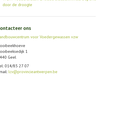
door de droogte
ontacteer ons
andbouwcentrum voor Voedergewassen vzw
ooibeekhoeve
ooibeeksedijk 1
440 Geel
el: 014/85 27 07
mail:
lcv@provincieantwerpen.be