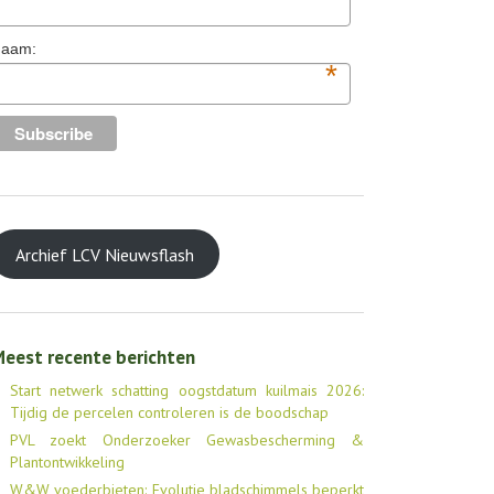
aam:
*
Archief LCV Nieuwsflash
eest recente berichten
Start netwerk schatting oogstdatum kuilmais 2026:
Tijdig de percelen controleren is de boodschap
PVL zoekt Onderzoeker Gewasbescherming &
Plantontwikkeling
W&W voederbieten: Evolutie bladschimmels beperkt