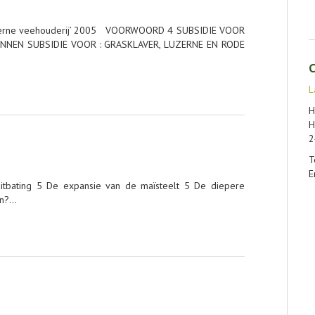
moderne veehouderij’ 2005 VOORWOORD 4 SUBSIDIE VOOR
ONNEN SUBSIDIE VOOR : GRASKLAVER, LUZERNE EN RODE
C
L
H
H
2
T
E
itbating 5 De expansie van de maïsteelt 5 De diepere
en?…