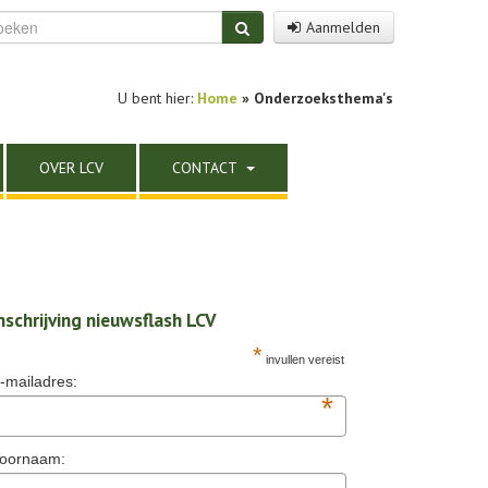
Aanmelden
U bent hier:
Home
»
Onderzoeksthema's
OVER LCV
CONTACT
nschrijving nieuwsflash LCV
*
invullen vereist
-mailadres:
*
oornaam: