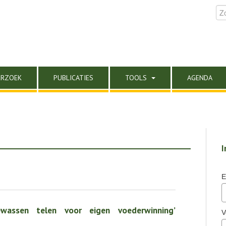
ERZOEK
PUBLICATIES
TOOLS
AGENDA
I
E
wassen telen voor eigen voederwinning’
V