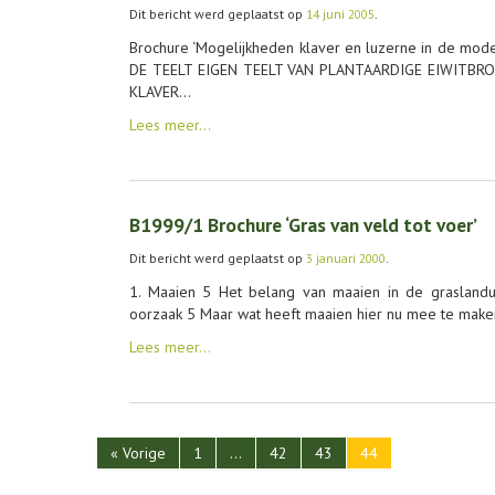
Dit bericht werd geplaatst op
14 juni 2005
.
Brochure ‘Mogelijkheden klaver en luzerne in de 
DE TEELT EIGEN TEELT VAN PLANTAARDIGE EIWITBR
KLAVER…
Lees meer…
B1999/1 Brochure ‘Gras van veld tot voer’
Dit bericht werd geplaatst op
3 januari 2000
.
1. Maaien 5 Het belang van maaien in de graslandu
oorzaak 5 Maar wat heeft maaien hier nu mee te mak
Lees meer…
« Vorige
1
…
42
43
44