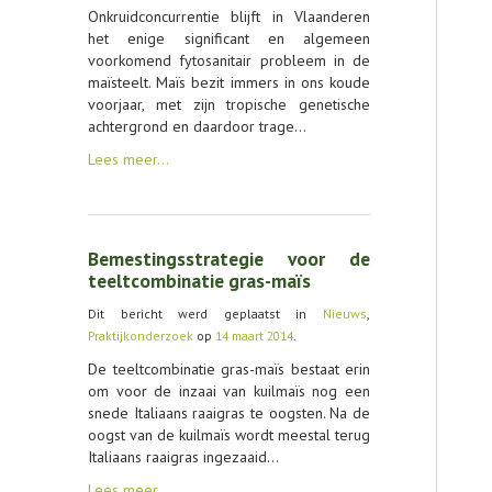
Onkruidconcurrentie blijft in Vlaanderen
het enige significant en algemeen
voorkomend fytosanitair probleem in de
maïsteelt. Maïs bezit immers in ons koude
voorjaar, met zijn tropische genetische
achtergrond en daardoor trage…
Lees meer…
Bemestingsstrategie voor de
teeltcombinatie gras-maïs
Dit bericht werd geplaatst in
Nieuws
,
Praktijkonderzoek
op
14 maart 2014
.
De teeltcombinatie gras-maïs bestaat erin
om voor de inzaai van kuilmaïs nog een
snede Italiaans raaigras te oogsten. Na de
oogst van de kuilmaïs wordt meestal terug
Italiaans raaigras ingezaaid…
Lees meer…