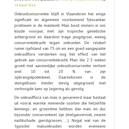
14 maart 2014
.
AGENDA
Onkruidconcurrentie blijft in Vlaanderen het enige
significant en algemeen voorkomend fytosanitair
OVER LCV
probleem in de maïsteelt. Maïs bezit immers in ons
koude voorjaar, met zijn tropische genetische
CONTACT
achtergrond en daardoor trage jeugdgroei, weinig
concurrentiekracht tegen onkruiden. De relatief
ruime rijafstand van 75 cm en een goed aangepaste
onkruidflora versterken nog het effect van het
gebrek aan concurrentiekracht. Maïs die 2-3 weken
groeit met aanzienlijke onkruidconcurrentie verliest
snel 10 tot 20 % van zijn
opbrengstpotentieel. Daarenboven is de
stengelbasis minder stevig uitgegroeid met
verhoogde kans op legering als gevolg.
De onkruidflora van maïs is gevarieerd maar bestaat
uit vooral warmte minnende soorten die hetzelfde
kiemings- en groeiritme hebben dan maïs en dus
bijzonder concurrentieel zijn (melganzevoet, zwarte
nachtschade, gierstgrassen, …). Nogal wat van de
‘typische’ maïsonkruiden worden eveneens