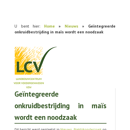
U bent hier:
Home
»
Nieuws
» Geïntegreerde
onkruidbestrijding in maïs wordt een noodzaak
Geïntegreerde
NIEUWS
onkruidbestrijding in maïs
PRAKTIJKONDERZOEK
wordt een noodzaak
PUBLICATIES
TOOLS
Dit bericht werd geplaatst in
Nieuws
,
Praktijkonderzoek
op