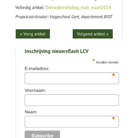
Volledig artikel:
Onkruidbestrijding_mais_maart2014
Projectcoördinator: Hogeschool Gent, departement BIOT
« Vorig artikel
Volgend artikel »
Inschrijving nieuwsflash LCV
*
invullen vereist
E-mailadres:
*
Voornaam:
Naam:
*