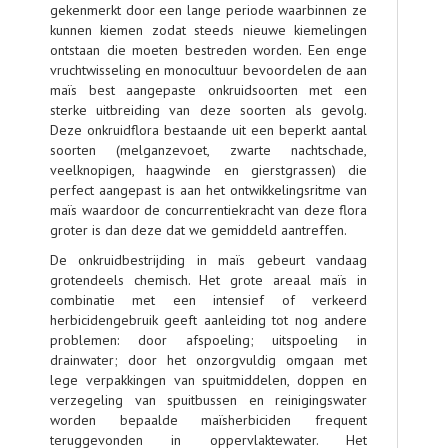
gekenmerkt door een lange periode waarbinnen ze
kunnen kiemen zodat steeds nieuwe kiemelingen
ontstaan die moeten bestreden worden. Een enge
vruchtwisseling en monocultuur bevoordelen de aan
maïs best aangepaste onkruidsoorten met een
sterke uitbreiding van deze soorten als gevolg.
Deze onkruidflora bestaande uit een beperkt aantal
soorten (melganzevoet, zwarte nachtschade,
veelknopigen, haagwinde en gierstgrassen) die
perfect aangepast is aan het ontwikkelingsritme van
maïs waardoor de concurrentiekracht van deze flora
groter is dan deze dat we gemiddeld aantreffen.
De onkruidbestrijding in maïs gebeurt vandaag
grotendeels chemisch. Het grote areaal maïs in
combinatie met een intensief of verkeerd
herbicidengebruik geeft aanleiding tot nog andere
problemen: door afspoeling; uitspoeling in
drainwater; door het onzorgvuldig omgaan met
lege verpakkingen van spuitmiddelen, doppen en
verzegeling van spuitbussen en reinigingswater
worden bepaalde maïsherbiciden frequent
teruggevonden in oppervlaktewater. Het