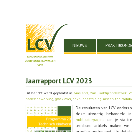
NIEUWS
PRAKTIJKOND
Jaarrapport LCV 2023
Dit bericht werd geplaatst in
Grasland
,
Maïs
,
Praktijkonderzoek
,
V
bodembewerking
,
grasklaver
,
onkruidbestrijding
,
rassen
,
teeltrotati
De resultaten van LCV onderzo
deze uitvoerig behandeld i
publicatiepagina
kan je via t
leesbare artikels maken we j
proefrapporten met alle detail