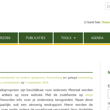
U bent hier:
Hom
ERZOEK
PUBLICATIES
TOOLS
AGENDA
I
oederbieten en andere gewassen
,
Voorlichting
en getagd
bemesting
,
e
,
voederbieten
op
5 september 2024
.
E
eksprojecten zijn beschikbaar voor iedereen. Meestal worden
n artikels op onze website. Met de zoekfunctie op
onze
refwoorden info over je onderwerp terugvinden. Naast deze
V
aarlijks ook een uitvoerig eindrapport. Hierin worden de
s over onder andere de proefopzet verzameld. Voor duidelijke