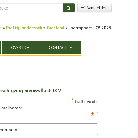
Aanmelden
e
»
Praktijkonderzoek
»
Grasland
» Jaarrapport LCV 2023
OVER LCV
CONTACT
nschrijving nieuwsflash LCV
*
invullen vereist
-mailadres:
*
oornaam: