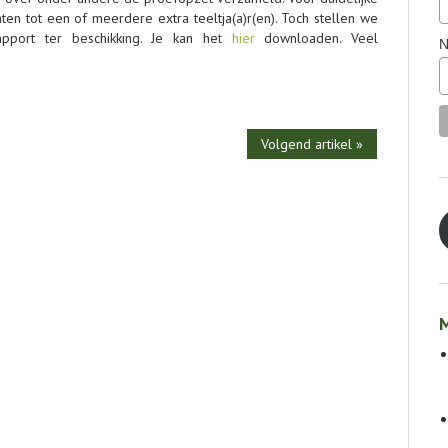
ten tot een of meerdere extra teeltja(a)r(en). Toch stellen we
rapport ter beschikking. Je kan het
hier
downloaden. Veel
N
Volgend artikel »
M