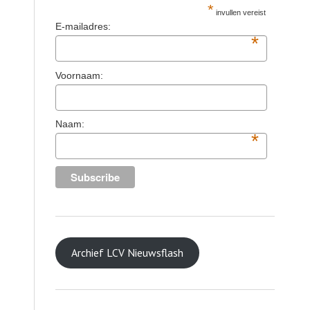
*
invullen vereist
E-mailadres:
*
Voornaam:
Naam:
*
Archief LCV Nieuwsflash