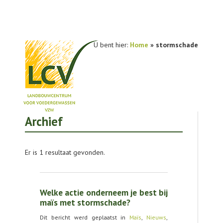
U bent hier:
Home
»
stormschade
Archief
NIEUWS
PRAKTIJKONDERZOEK
Er is 1 resultaat gevonden.
PUBLICATIES
TOOLS
Welke actie onderneem je best bij
AGENDA
maïs met stormschade?
Dit bericht werd geplaatst in
Maïs
,
Nieuws
,
OVER LCV