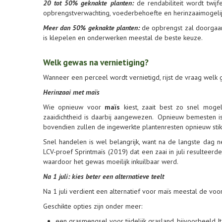
20 tot 50% geknakte planten:
de rendabiliteit wordt twij
opbrengstverwachting, voederbehoefte en herinzaaimogeli
Meer dan 50% geknakte planten:
de opbrengst zal doorgaan
is klepelen en onderwerken meestal de beste keuze.
Welk gewas na vernietiging?
Wanneer een perceel wordt vernietigd, rijst de vraag welk
Herinzaai met maïs
Wie opnieuw voor
maïs
kiest, zaait best zo snel mogel
zaaidichtheid is daarbij aangewezen. Opnieuw bemesten is
bovendien zullen de ingewerkte plantenresten opnieuw stikst
Snel handelen is wel belangrijk, want na de langste dag n
LCV-proef Sprintmaïs (2019) dat een zaai in juli resulteer
waardoor het gewas moeilijk inkuilbaar werd.
Na 1 juli: kies beter een alternatieve teelt
Na 1 juli verdient een alternatief voor maïs meestal de voor
Geschikte opties zijn onder meer:
een grasmengsel voor tijdelijk grasland, bijvoorbeeld It