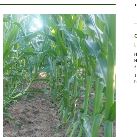
C
L
H
H
2
T
E