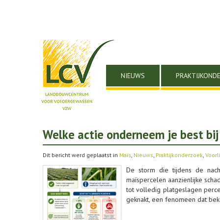
NIEUWS
PRAKTIJKOND
Welke actie onderneem je best bi
Dit bericht werd geplaatst in
Maïs
,
Nieuws
,
Praktijkonderzoek
,
Voorl
De storm die tijdens de nac
maïspercelen aanzienlijke scha
tot volledig platgeslagen perc
geknakt, een fenomeen dat beke