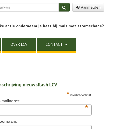
Aanmelden
ke actie onderneem je best bij maïs met stormschade?
OVER LCV
CONTACT
nschrijving nieuwsflash LCV
*
invullen vereist
-mailadres:
*
oornaam: