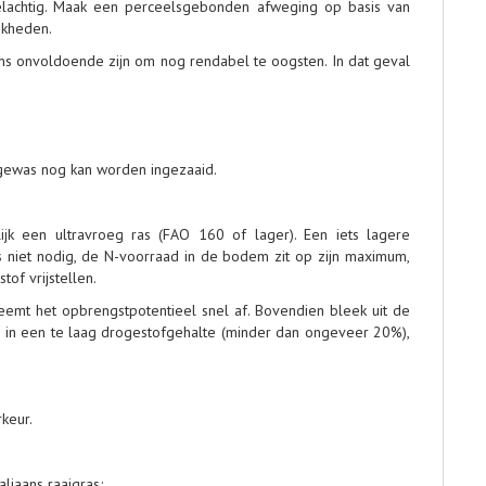
felachtig. Maak een perceelsgebonden afweging op basis van
jkheden.
s onvoldoende zijn om nog rendabel te oogsten. In dat geval
 gewas nog kan worden ingezaaid.
ijk een ultravroeg ras (FAO 160 of lager). Een iets lagere
 niet nodig, de N-voorraad in de bodem zit op zijn maximum,
of vrijstellen.
eemt het opbrengstpotentieel snel af. Bovendien bleek uit de
de in een te laag drogestofgehalte (minder dan ongeveer 20%),
keur.
aliaans raaigras;