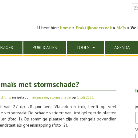
U bent hier:
Home
»
Praktijkonderzoek
»
Maïs
» Wel
ERZOEK
PUBLICATIES
TOOLS
AGENDA
j maïs met stormschade?
I
ichting
en getagd
maisrassen
,
stormschade
op
1 juli 2026
.
ht van 27 op 28 juni over Vlaanderen trok, heeft op veel
E
de veroorzaakt. De schade varieert van licht gelegerde planten
elen (foto 1). Op sommige plaatsen zijn de stengels bovendien
ndstaat als greensnapping (foto 2).
V