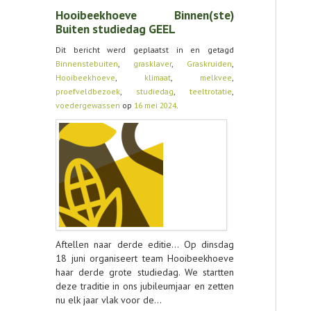
Hooibeekhoeve Binnen(ste)
Buiten studiedag GEEL
Dit bericht werd geplaatst in en getagd
Binnenstebuiten
,
grasklaver
,
Graskruiden
,
Hooibeekhoeve
,
klimaat
,
melkvee
,
proefveldbezoek
,
studiedag
,
teeltrotatie
,
voedergewassen
op
16 mei 2024
.
Aftellen naar derde editie… Op dinsdag
18 juni organiseert team Hooibeekhoeve
haar derde grote studiedag. We startten
deze traditie in ons jubileumjaar en zetten
nu elk jaar vlak voor de…