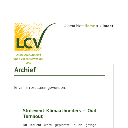
U bent hier:
Home
»
klimaat
Archief
NIEUWS
PRAKTIJKONDERZOEK
Er zijn 3 resultaten gevonden.
PUBLICATIES
TOOLS
Slotevent Klimaathoeders – Oud
AGENDA
Turnhout
Dit bericht werd geplaatst in en getagd
OVER LCV