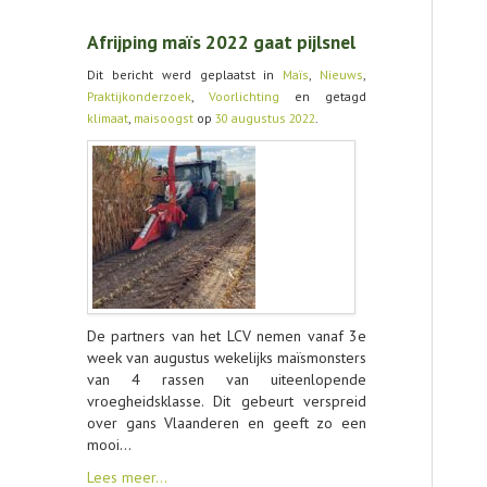
AGENDA
Afrijping maïs 2022 gaat pijlsnel
OVER LCV
Dit bericht werd geplaatst in
Maïs
,
Nieuws
,
Praktijkonderzoek
,
Voorlichting
en getagd
CONTACT
klimaat
,
maisoogst
op
30 augustus 2022
.
De partners van het LCV nemen vanaf 3e
week van augustus wekelijks maïsmonsters
van 4 rassen van uiteenlopende
vroegheidsklasse. Dit gebeurt verspreid
over gans Vlaanderen en geeft zo een
mooi…
Lees meer…