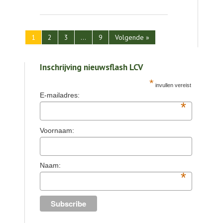
1
2
3
…
9
Volgende »
Inschrijving nieuwsflash LCV
*
invullen vereist
E-mailadres:
*
Voornaam:
Naam:
*