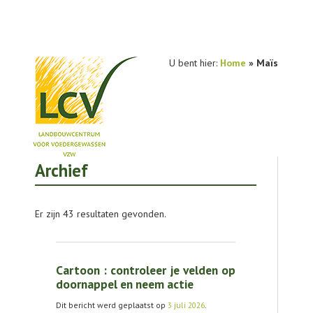
U bent hier:
Home
»
Maïs
Archief
NIEUWS
PRAKTIJKONDERZOEK
Er zijn 43 resultaten gevonden.
PUBLICATIES
TOOLS
Cartoon : controleer je velden op
AGENDA
doornappel en neem actie
Dit bericht werd geplaatst op
3 juli 2026
.
OVER LCV