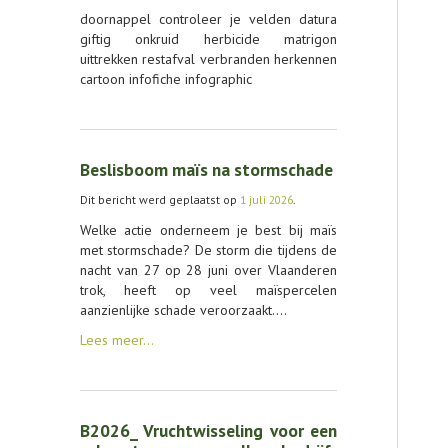
doornappel controleer je velden datura
CONTACT
giftig onkruid herbicide matrigon
uittrekken restafval verbranden herkennen
cartoon infofiche infographic
Beslisboom maïs na stormschade
Dit bericht werd geplaatst op
1 juli 2026
.
Welke actie onderneem je best bij maïs
met stormschade? De storm die tijdens de
nacht van 27 op 28 juni over Vlaanderen
trok, heeft op veel maïspercelen
aanzienlijke schade veroorzaakt.…
Lees meer…
B2026_ Vruchtwisseling voor een