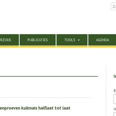
ERZOEK
PUBLICATIES
TOOLS
AGENDA
I
E
proeven kuilmais halflaat tot laat
V