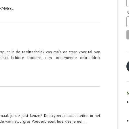
VARMABEL
N
tspunt in de teelttechniek van maïs en staat voor tal van
melijk lichtere bodems, een toenemende onkruiddruk
M
k je de juist keuze? Knolcyperus: actualiteiten in het
e van natuurgras Voederbieten: hoe kies je een…