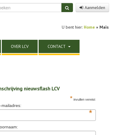
Aanmelden
U bent hier:
Home
»
Maïs
OVER LCV
CONTACT
nschrijving nieuwsflash LCV
*
invullen vereist
-mailadres:
*
oornaam: