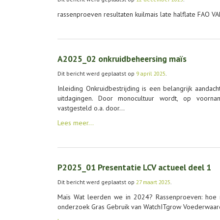
rassenproeven resultaten kuilmais late halflate FAO 
A2025_02 onkruidbeheersing maïs
Dit bericht werd geplaatst op
9 april 2025
.
Inleiding Onkruidbestrijding is een belangrijk aandach
uitdagingen. Door monocultuur wordt, op voorna
vastgesteld o.a. door…
Lees meer…
P2025_01 Presentatie LCV actueel deel 1
Dit bericht werd geplaatst op
27 maart 2025
.
Maïs Wat leerden we in 2024? Rassenproeven: hoe maa
onderzoek Gras Gebruik van WatchITgrow Voederwaard