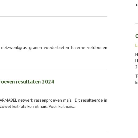
C
L
 rietzwenkgras granen voederbieten luzerne veldbonen
H
H
2
T
roeven resultaten 2024
E
VARMABEL netwerk rassenproeven maïs. Dit resulteerde in
owel kuil- als korrelmaïs. Voor kuilmaïs…