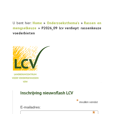
U bent hier:
Home
»
Onderzoeksthema's
»
Rassen en
mengselkeuze
» P2026_09 lcv verdiept rassenkeuze
voederbieten
NIEUWS
Inschrijving nieuwsflash LCV
PRAKTIJKONDERZOEK
*
invullen vereist
PUBLICATIES
E-mailadres:
*