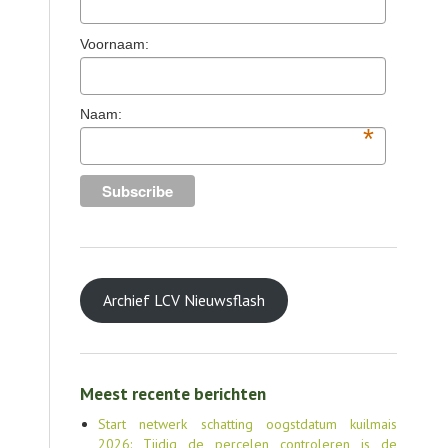
TOOLS
Voornaam:
AGENDA
OVER LCV
Naam:
*
CONTACT
Archief LCV Nieuwsflash
Meest recente berichten
Start netwerk schatting oogstdatum kuilmais
2026: Tijdig de percelen controleren is de