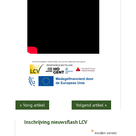
« Vorig artikel
Volgend artikel »
Inschrijving nieuwsflash LCV
*
invullen vereist