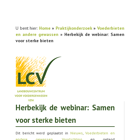
U bent hier:
Home
»
Praktijkonderzoek
»
Voederbieten
en andere gewassen
» Herbekijk de webinar: Samen
voor sterke bieten
Herbekijk de webinar: Samen
NIEUWS
voor sterke bieten
PRAKTIJKONDERZOEK
PUBLICATIES
Dit bericht werd geplaatst in
Nieuws
,
Voederbieten en
andere gewassen
,
Voorlichting
en getagd