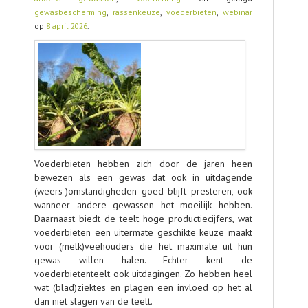
TOOLS
gewasbescherming
,
rassenkeuze
,
voederbieten
,
webinar
op
8 april 2026
.
AGENDA
OVER LCV
CONTACT
Voederbieten hebben zich door de jaren heen
bewezen als een gewas dat ook in uitdagende
(weers-)omstandigheden goed blijft presteren, ook
wanneer andere gewassen het moeilijk hebben.
Daarnaast biedt de teelt hoge productiecijfers, wat
voederbieten een uitermate geschikte keuze maakt
voor (melk)veehouders die het maximale uit hun
gewas willen halen. Echter kent de
voederbietenteelt ook uitdagingen. Zo hebben heel
wat (blad)ziektes en plagen een invloed op het al
dan niet slagen van de teelt.