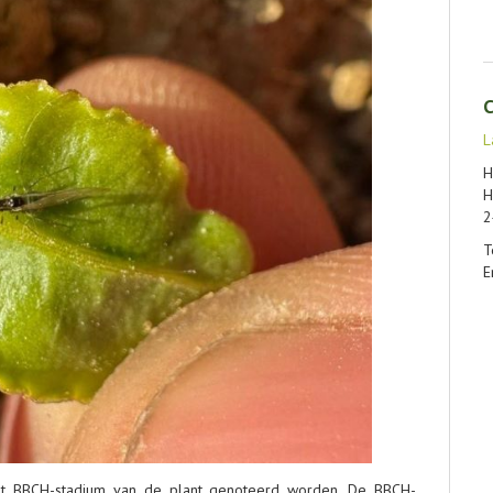
C
L
H
H
2
T
E
het BBCH-stadium van de plant genoteerd worden. De BBCH-