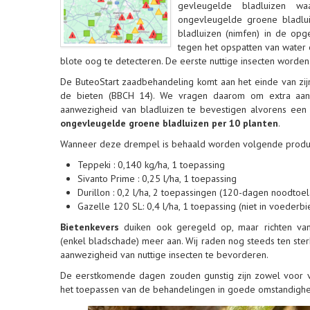
gevleugelde bladluizen w
ongevleugelde groene bladlui
bladluizen (nimfen) in de op
tegen het opspatten van water 
blote oog te detecteren. De eerste nuttige insecten wor
De ButeoStart zaadbehandeling komt aan het einde van zij
de bieten (BBCH 14). We vragen daarom om extra aand
aanwezigheid van bladluizen te bevestigen alvorens een 
ongevleugelde groene bladluizen per 10 planten
.
Wanneer deze drempel is behaald worden volgende produ
Teppeki : 0,140 kg/ha, 1 toepassing
Sivanto Prime : 0,25 l/ha, 1 toepassing
Durillon : 0,2 l/ha, 2 toepassingen (120-dagen noodtoela
Gazelle 120 SL: 0,4 l/ha, 1 toepassing (niet in voederbi
Bietenkevers
duiken ook geregeld op, maar richten va
(enkel bladschade) meer aan. Wij raden nog steeds ten s
aanwezigheid van nuttige insecten te bevorderen.
De eerstkomende dagen zouden gunstig zijn zowel voor ve
het toepassen van de behandelingen in goede omstandig