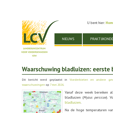
U bent hier:
Hom
NIEUWS
PRAKTIJKOND
Waarschuwing bladluizen: eerste 
Dit bericht werd geplaatst in
Voederbieten en andere ge
waarschuwingen
op
7 mei 2026
.
Vanaf deze week bereiken a
bladluizen (
Myzus persicae
). V
bladluizen
.
Na de hoge temperaturen van