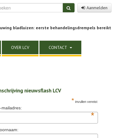
Aanmelden
uwing bladluizen: eerste behandelingsdrempels bereikt
OVER LCV
CONTACT
nschrijving nieuwsflash LCV
*
invullen vereist
-mailadres:
*
oornaam: