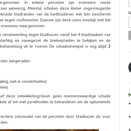
aargenomen. In enkele percelen zijn eveneens reeds
zen aanwezig. Meestal schuilen deze kleine ongevleugelde
N
gekrulde bladranden van de hartbladeren, wat hen beschermt
en tegen roofinsecten. Daarom zijn deze soms moeilijk met het
den eveneens waargenomen.
n nevenwerking tegen bladluizen vanaf het 4-bladstadium van
achtig en nauwgezet de bietenplanten te bekijken en de
behandeling uit te voeren. De schadedrempel is nog altijd
2
cten aangeraden:
ting, niet in voederbieten)
eten)
M
naf deze ontwikkelingsfasen geen noemenswaardige schade
terkste af om met pyrethoïden te behandelen om de opkomende
rdere colonisatie van de percelen door bladluizen als voor
heden.