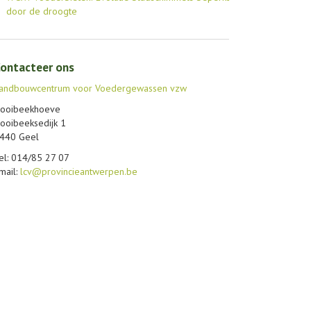
door de droogte
ontacteer ons
andbouwcentrum voor Voedergewassen vzw
ooibeekhoeve
ooibeeksedijk 1
440 Geel
el: 014/85 27 07
mail:
lcv@provincieantwerpen.be