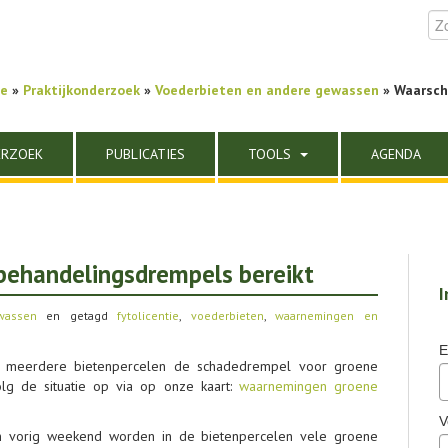
e
»
Praktijkonderzoek
»
Voederbieten en andere gewassen
» Waarsch
ERZOEK
PUBLICATIES
TOOLS
AGENDA
behandelingsdrempels bereikt
I
wassen
en getagd
fytolicentie
,
voederbieten
,
waarnemingen en
E
l meerdere bietenpercelen de schadedrempel voor groene
olg de situatie op via op onze kaart:
waarnemingen groene
V
 vorig weekend worden in de bietenpercelen vele groene