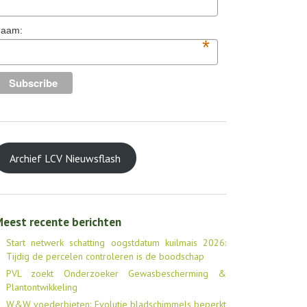
aam:
*
Archief LCV Nieuwsflash
eest recente berichten
Start netwerk schatting oogstdatum kuilmais 2026:
Tijdig de percelen controleren is de boodschap
PVL zoekt Onderzoeker Gewasbescherming &
Plantontwikkeling
W&W voederbieten: Evolutie bladschimmels beperkt