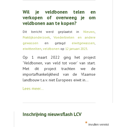
Wil je veldbonen telen en
verkopen of overweeg je om
veldbonen aan te kopen?
Dit bericht werd geplaatst in
Nieuws
,
Praktijkonderzoek
,
Voederbieten en andere
gewassen
en getagd
eiwitgewassen
,
eiwitteelten
,
veldbonen
op
12 januari 2023
.
Op 1 maart 2022 ging het project
‘Veldbonen, van veld tot voer’ van start.
Met dit project trachten we de
importafhankelijkheid van de Vlaamse
landbouw t.a.v. niet Europees eiwit in…
Lees meer…
Inschrijving nieuwsflash LCV
*
invullen vereist