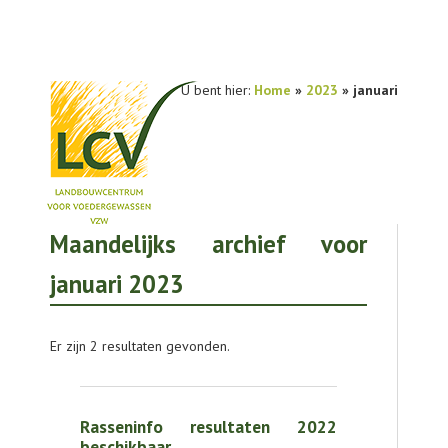
U bent hier:
Home
»
2023
» januari
Maandelijks archief voor
NIEUWS
januari 2023
PRAKTIJKONDERZOEK
PUBLICATIES
Er zijn 2 resultaten gevonden.
TOOLS
AGENDA
Rasseninfo resultaten 2022
beschikbaar
OVER LCV