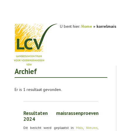
U bent hier:
Home
»
korrelmais
Archief
NIEUWS
PRAKTIJKONDERZOEK
Er is 1 resultaat gevonden.
PUBLICATIES
TOOLS
Resultaten maisrassenproeven
AGENDA
2024
Dit bericht werd geplaatst in
Maïs
,
Nieuws
,
OVER LCV