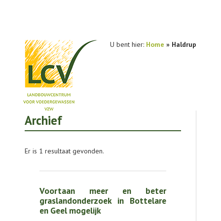
U bent hier:
Home
»
Haldrup
Archief
NIEUWS
PRAKTIJKONDERZOEK
Er is 1 resultaat gevonden.
PUBLICATIES
TOOLS
Voortaan meer en beter
AGENDA
graslandonderzoek in Bottelare
en Geel mogelijk
OVER LCV