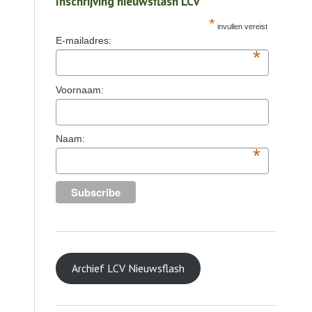
Inschrijving nieuwsflash LCV
*
invullen vereist
E-mailadres:
*
Voornaam:
Naam:
*
Archief LCV Nieuwsflash