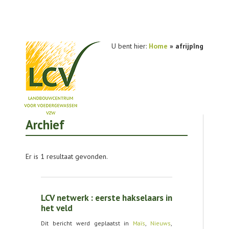
U bent hier:
Home
»
afrijpîng
Archief
NIEUWS
PRAKTIJKONDERZOEK
Er is 1 resultaat gevonden.
PUBLICATIES
TOOLS
LCV netwerk : eerste hakselaars in
AGENDA
het veld
Dit bericht werd geplaatst in
Maïs
,
Nieuws
,
OVER LCV