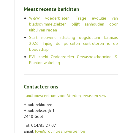
Meest recente berichten
W&W voederbieten: Trage evolutie van
bladschimmelziekten blijft aanhouden door
uitblijven regen
Start netwerk schatting oogstdatum kuilmais
2026: Tijdig de percelen controleren is de
boodschap
PVL zoekt Onderzoeker Gewasbescherming &
Plantontwikkeling
Contacteer ons
Landbouwcentrum voor Voedergewassen vzw
Hooibeekhoeve
Hooibeeksedijk 1
2440 Geel
Tel: 014/85 27 07
Email:
lcv@provincieantwerpen.be