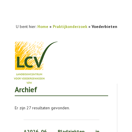
U bent hier:
Home
»
Praktijkonderzoek
»
Voederbieten
Archief
NIEUWS
PRAKTIJKONDERZOEK
Er zijn 27 resultaten gevonden.
PUBLICATIES
TOOLS
A2026_06 Bladziekten in