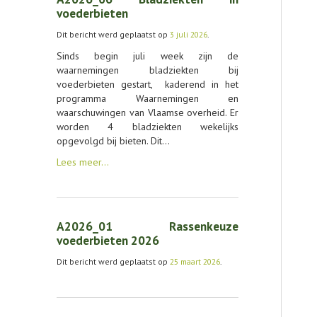
AGENDA
voederbieten
Dit bericht werd geplaatst op
3 juli 2026
.
OVER LCV
Sinds begin juli week zijn de
CONTACT
waarnemingen bladziekten bij
voederbieten gestart, kaderend in het
programma Waarnemingen en
waarschuwingen van Vlaamse overheid. Er
worden 4 bladziekten wekelijks
opgevolgd bij bieten. Dit…
Lees meer…
A2026_01 Rassenkeuze
voederbieten 2026
Dit bericht werd geplaatst op
25 maart 2026
.