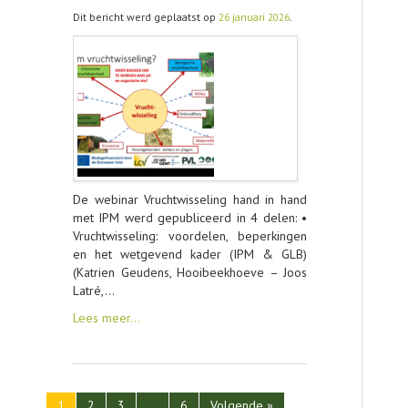
Dit bericht werd geplaatst op
26 januari 2026
.
De webinar Vruchtwisseling hand in hand
met IPM werd gepubliceerd in 4 delen: •
Vruchtwisseling: voordelen, beperkingen
en het wetgevend kader (IPM & GLB)
(Katrien Geudens, Hooibeekhoeve – Joos
Latré,…
Lees meer…
1
2
3
…
6
Volgende »