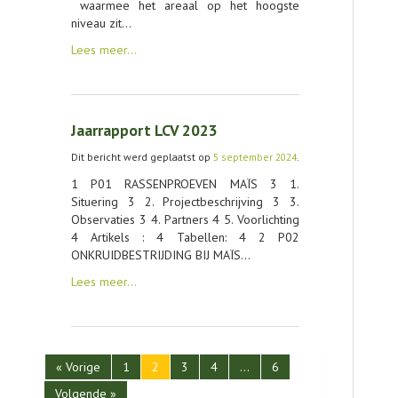
waarmee het areaal op het hoogste
niveau zit…
Lees meer…
Jaarrapport LCV 2023
Dit bericht werd geplaatst op
5 september 2024
.
1 P01 RASSENPROEVEN MAÏS 3 1.
Situering 3 2. Projectbeschrijving 3 3.
Observaties 3 4. Partners 4 5. Voorlichting
4 Artikels : 4 Tabellen: 4 2 P02
ONKRUIDBESTRIJDING BIJ MAÏS…
Lees meer…
« Vorige
1
2
3
4
…
6
Volgende »