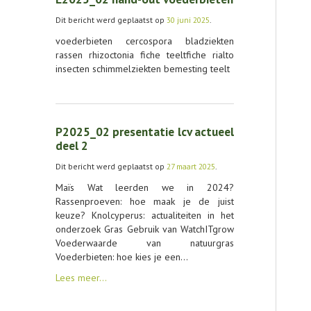
AGENDA
Dit bericht werd geplaatst op
30 juni 2025
.
OVER LCV
voederbieten cercospora bladziekten
rassen rhizoctonia fiche teeltfiche rialto
CONTACT
insecten schimmelziekten bemesting teelt
P2025_02 presentatie lcv actueel
deel 2
Dit bericht werd geplaatst op
27 maart 2025
.
Maïs Wat leerden we in 2024?
Rassenproeven: hoe maak je de juist
keuze? Knolcyperus: actualiteiten in het
onderzoek Gras Gebruik van WatchITgrow
Voederwaarde van natuurgras
Voederbieten: hoe kies je een…
Lees meer…