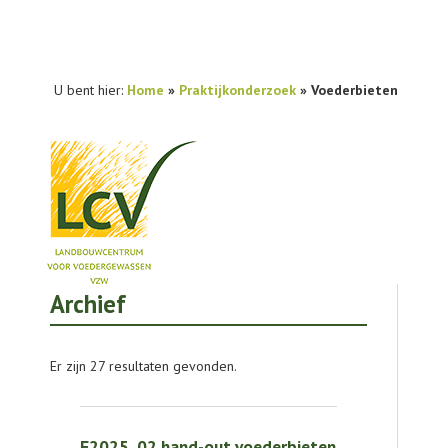
U bent hier:
Home
»
Praktijkonderzoek
»
Voederbieten
Archief
NIEUWS
PRAKTIJKONDERZOEK
Er zijn 27 resultaten gevonden.
PUBLICATIES
TOOLS
E2025_02 hand-out voederbieten