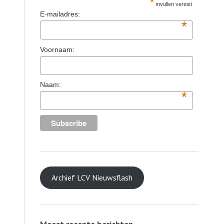
*
invullen vereist
E-mailadres:
*
Voornaam:
Naam:
*
Archief LCV Nieuwsflash