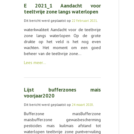
E 2021_1 Aandacht voor
AGENDA
teeltvrije zone langs waterlopen
Dit bericht werd geplaatst op
22 februari 2021
.
OVER LCV
waterkwaliteit Aandacht voor de teeltvrije
CONTACT
zone langs waterlopen Op de grote
drukte op het veld is het nog even
wachten. Het moment om een goed
beheer van de teeltvrije zone…
Lees meer…
Lijst bufferzones mais
voorjaar2020
Dit bericht werd geplaatst op
24 maart 2020
.
Bufferzone maisBufferzone
maisbufferzone gewasbescherming
pesticides mais kuilmais afstand tot
waterlopen teeltvrije zone puntvervuiling