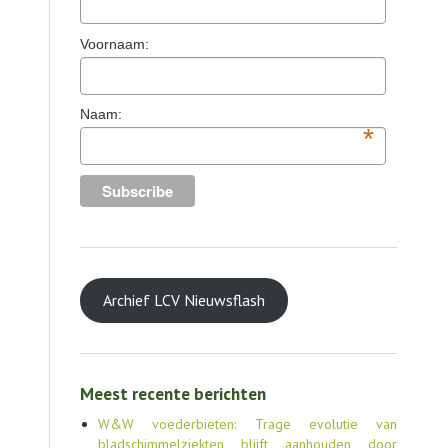
TOOLS
Voornaam:
AGENDA
OVER LCV
Naam:
*
CONTACT
Archief LCV Nieuwsflash
Meest recente berichten
W&W voederbieten: Trage evolutie van
bladschimmelziekten blijft aanhouden door