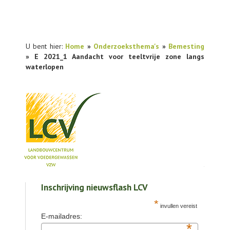
U bent hier:
Home
»
Onderzoeksthema's
»
Bemesting
» E 2021_1 Aandacht voor teeltvrije zone langs
waterlopen
NIEUWS
Inschrijving nieuwsflash LCV
PRAKTIJKONDERZOEK
*
invullen vereist
PUBLICATIES
E-mailadres:
*