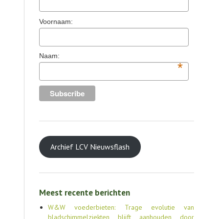
TOOLS
Voornaam:
AGENDA
OVER LCV
Naam:
*
CONTACT
Archief LCV Nieuwsflash
Meest recente berichten
W&W voederbieten: Trage evolutie van
bladschimmelziekten blijft aanhouden door