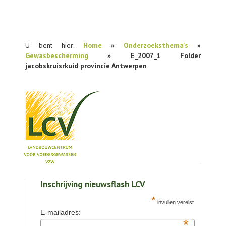
U bent hier:
Home
»
Onderzoeksthema's
»
Gewasbescherming
» E_2007_1 Folder
jacobskruisrkuid provincie Antwerpen
NIEUWS
Inschrijving nieuwsflash LCV
PRAKTIJKONDERZOEK
*
invullen vereist
PUBLICATIES
E-mailadres:
*