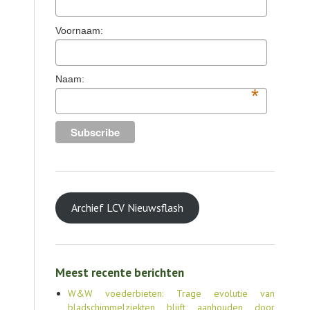
TOOLS
Voornaam:
AGENDA
OVER LCV
Naam:
*
CONTACT
Archief LCV Nieuwsflash
Meest recente berichten
W&W voederbieten: Trage evolutie van
bladschimmelziekten blijft aanhouden door