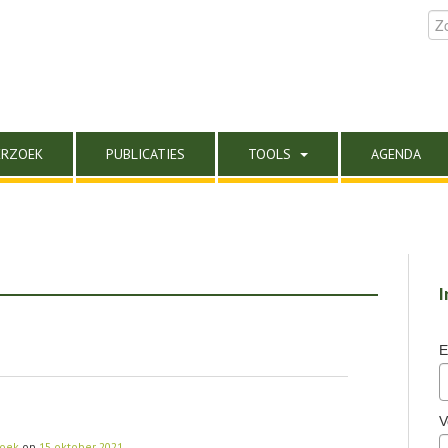
ERZOEK
PUBLICATIES
TOOLS
AGENDA
I
E
V
zoek
op
15 oktober 2021
.