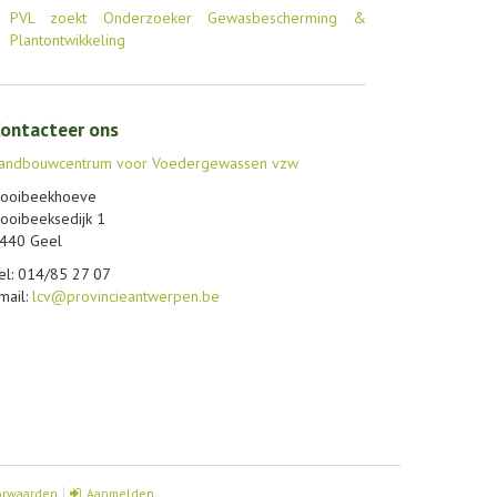
PVL zoekt Onderzoeker Gewasbescherming &
Plantontwikkeling
ontacteer ons
andbouwcentrum voor Voedergewassen vzw
ooibeekhoeve
ooibeeksedijk 1
440 Geel
el: 014/85 27 07
mail:
lcv@provincieantwerpen.be
orwaarden
Aanmelden