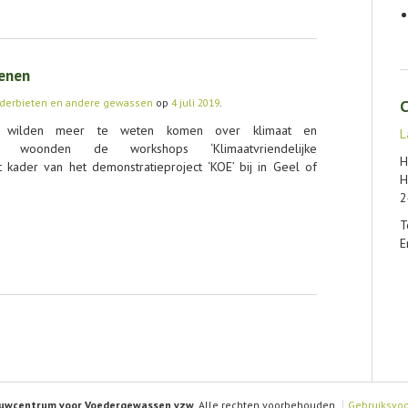
enen
derbieten en andere gewassen
op
4 juli 2019
.
C
s wilden meer te weten komen over klimaat en
L
n woonden de workshops ‘Klimaatvriendelijke
H
 kader van het demonstratieproject ‘KOE’ bij in Geel of
H
2
T
E
uwcentrum voor Voedergewassen vzw
. Alle rechten voorbehouden.
Gebruiksvo