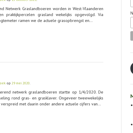
end Netwerk Graslandboeren worden in West-Vlaanderen
N
praktijkpercelen grasland wekelijks opgevolgd. Via
ogtemeter ramen we de actuele grasopbrengst en…
zoek
op
29 mei 2020
.
Lerend netwerk graslandboeren startte op 1/4/2020. De
M
isseling rond gras- en grasklaver. Ongeveer tweewekelijks
verspreid met daarin onder andere actuele cijfers van…