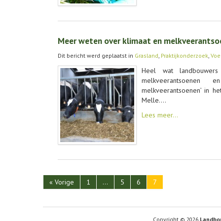
Meer weten over klimaat en melkveerantso
Dit bericht werd geplaatst in
Grasland
,
Praktijkonderzoek
,
Voe
Heel wat landbouwer
melkveerantsoenen e
melkveerantsoenen’ in het
Melle.…
Lees meer…
« Vorige
1
…
5
6
7
Copyright © 2026
Landbo