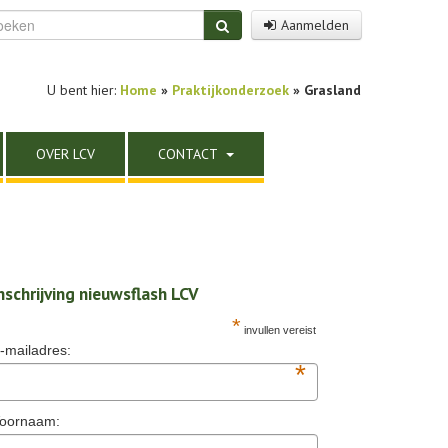
Aanmelden
U bent hier:
Home
»
Praktijkonderzoek
»
Grasland
OVER LCV
CONTACT
nschrijving nieuwsflash LCV
*
invullen vereist
-mailadres:
*
oornaam: