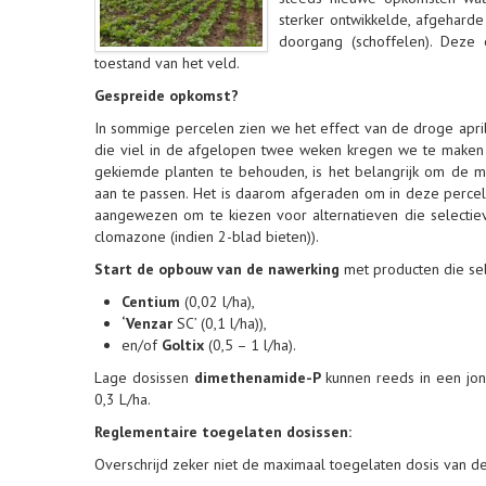
sterker ontwikkelde, afgehar
doorgang (schoffelen). Deze 
toestand van het veld.
Gespreide opkomst?
In sommige percelen zien we het effect van de droge apr
die viel in de afgelopen twee weken kregen we te maken
gekiemde planten te behouden, is het belangrijk om de mi
aan te passen. Het is daarom afgeraden om in deze perc
aangewezen om te kiezen voor alternatieven die selectieve
clomazone (indien 2-blad bieten)).
Start
de opbouw van de nawerking
met producten die sele
Centium
(0,02 l/ha),
‘Venzar
SC’ (0,1 l/ha)),
en/of
Goltix
(0,5 – 1 l/ha).
Lage dosissen
dimethenamide-P
kunnen reeds in een jo
0,3 L/ha.
Reglementaire toegelaten dosissen:
Overschrijd zeker niet de maximaal toegelaten dosis van de