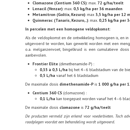
Clomazone (Centium 360 CS)
: max.
72 g/ha/teelt
Lenacil (Venzar)
: max.
0,5 kg/ha per 36 maanden
Metamitron (Goltix, Kezuro)
: max
3,5 kg/ha per 12
Quinmerac (Tanaris, Kezuro,..)
: max.
0,25 kg/ha per 
In percelen met een homogene veldopkomst
:
Als de veldopkomst en de ontwikkeling homogeen is, en in 
uitgevoerd te worden, kan gewerkt worden met een men
o.a. melganzenvoet, bingelkruid is een cumulatieve dos
aanbevolen.
Frontier Elite
(dimethenamide-P) :
0,35 à 0,5 L/ha
bij het 4–6 bladstadium van de bi
0,5 L/ha
vanaf het 6 bladstadium
De maximale dosis
dimethenamide-P
is
1 000 g/ha per 
Centium 360 CS
(clomazone) :
0,1 L/ha
kan toegepast worden vanaf het 4–6 blad
De maximale dosis
clomazone
is
72 g/ha/teelt
De producten vermeld zijn erkend voor voederbieten. Toch ad
raadplegen voordat een behandeling wordt uitgevoerd.