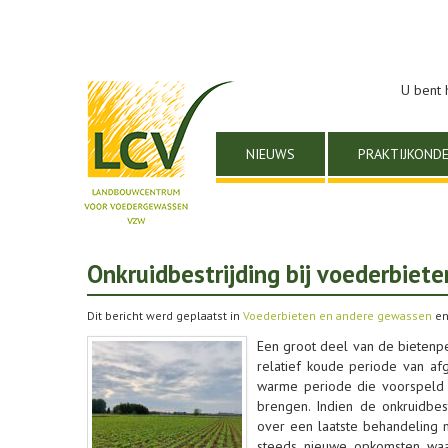
U bent 
NIEUWS
PRAKTIJKOND
Onkruidbestrijding bij voederbiet
Dit bericht werd geplaatst in
Voederbieten en andere gewassen
en
Een groot deel van de bietenpe
relatief koude periode van af
warme periode die voorspeld 
brengen. Indien de onkruidbes
over een laatste behandeling 
steeds nieuwe opkomsten waa