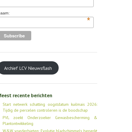
aam:
*
Archief LCV Nieuwsflash
eest recente berichten
Start netwerk schatting oogstdatum kuilmais 2026:
Tijdig de percelen controleren is de boodschap
PVL zoekt Onderzoeker Gewasbescherming &
Plantontwikkeling
W&W voederbieten: Evolutie bladschimmels beperkt