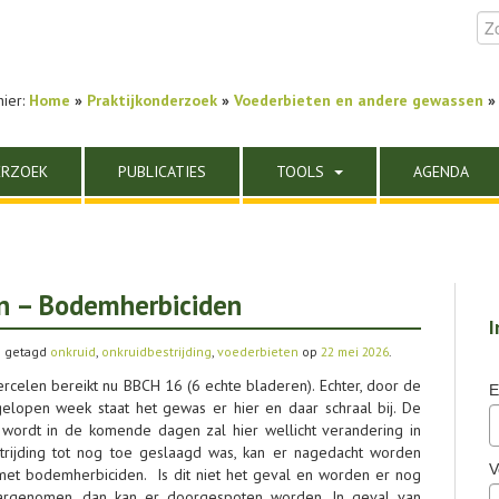
hier:
Home
»
Praktijkonderzoek
»
Voederbieten en andere gewassen
» 
ERZOEK
PUBLICATIES
TOOLS
AGENDA
en – Bodemherbiciden
I
 getagd
onkruid
,
onkruidbestrijding
,
voederbieten
op
22 mei 2026
.
rcelen bereikt nu BBCH 16 (6 echte bladeren). Echter, door de
E
gelopen week staat het gewas er hier en daar schraal bij. De
wordt in de komende dagen zal hier wellicht verandering in
trijding tot nog toe geslaagd was, kan er nagedacht worden
V
met bodemherbiciden. Is dit niet het geval en worden er nog
rgenomen, dan kan er doorgespoten worden. In geval van