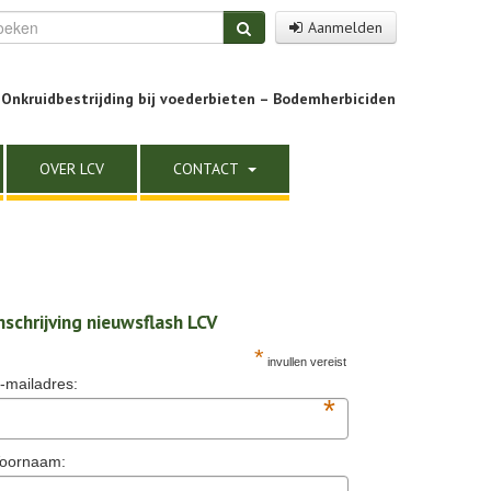
Aanmelden
Onkruidbestrijding bij voederbieten – Bodemherbiciden
OVER LCV
CONTACT
nschrijving nieuwsflash LCV
*
invullen vereist
-mailadres:
*
oornaam: