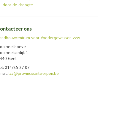
door de droogte
ontacteer ons
andbouwcentrum voor Voedergewassen vzw
ooibeekhoeve
ooibeeksedijk 1
440 Geel
el: 014/85 27 07
mail:
lcv@provincieantwerpen.be