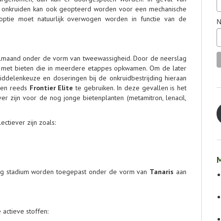
de onkruiden kan ook geopteerd worden voor een mechanische
optie moet natuurlijk overwogen worden in functie van de
N
ilmaand onder de vorm van tweewassigheid. Door de neerslag
 met bieten die in meerdere etappes opkwamen. Om de later
ddelenkeuze en doseringen bij de onkruidbestrijding hieraan
elen reeds
Frontier Elite
te gebruiken. In deze gevallen is het
r zijn voor de nog jonge bietenplanten (metamitron, lenacil,
ctiever zijn zoals:
M
ng stadium worden toegepast onder de vorm van
Tanaris
aan
 actieve stoffen: