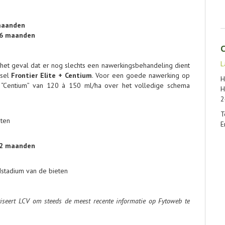
 maanden
36 maanden
C
L
het geval dat er nog slechts een nawerkingsbehandeling dient
gsel
Frontier Elite + Centium
. Voor een goede nawerking op
H
is “Centium” van 120 à 150 ml/ha over het volledige schema
H
2
T
eten
E
12 maanden
stadium van de bieten
viseert LCV om steeds de meest recente informatie op Fytoweb te