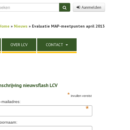
Aanmelden
Home
»
Nieuws
» Evaluatie MAP-meetpunten april 2013
OVER LCV
CONTACT
nschrijving nieuwsflash LCV
*
invullen vereist
-mailadres:
*
oornaam: