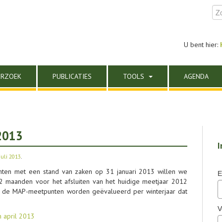
U bent hier:
ERZOEK
PUBLICATIES
TOOLS
AGENDA
2013
I
juli 2013
.
nten met een stand van zaken op 31 januari 2013 willen we
E
s 2 maanden voor het afsluiten van het huidige meetjaar 2012
r’: de MAP-meetpunten worden geëvalueerd per winterjaar dat
V
 april 2013