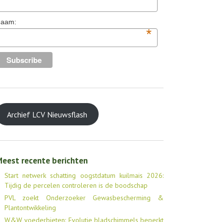
aam:
*
Archief LCV Nieuwsflash
eest recente berichten
Start netwerk schatting oogstdatum kuilmais 2026:
Tijdig de percelen controleren is de boodschap
PVL zoekt Onderzoeker Gewasbescherming &
Plantontwikkeling
W&W voederbieten: Evolutie bladschimmels beperkt